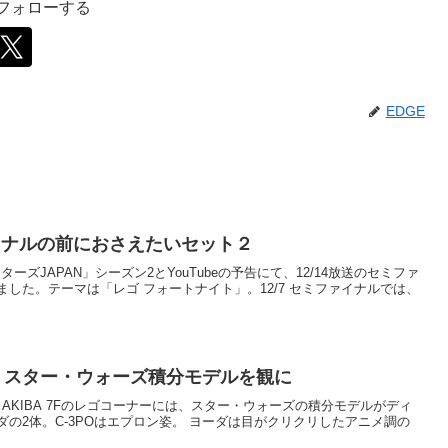
をフォローする
EDGE
イナルの前におさえたいセット２
マスターズJAPAN」シーズン2とYouTubeの予告にて、12/14放送のセミファ
した。テーマは「レゴ フォートナイト」。12/7 セミファイナルでは、
レゴ スター・ウォーズ積分モデルを観に
ラ AKIBA 7Fのレゴコーナーには、スター・ウォーズの積分モデルがディ
ダの2体。C-3POはエプロン姿。 ヨーダは目がクリクリしたアニメ調の