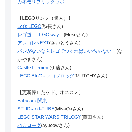
カネモリブリックラボ
【LEGOリンク（個人）】
Let's LEGO
(秋長さん)
レゴ道―LEGO way―
(Mokoさん)
アレゴレNEXT
(さいとうさん)
パンがないならレゴでつくればいいぢゃない！
(な
かやまさん)
Castle Element
(伊藤さん)
LEGO BloG - レゴブロっグ
(MUTCHYさん)
【更新停止だケド、オススメ】
Fabuland関東
STUD-and-TUBE
(MisaQaさん)
LEGO STAR WARS TRILOGY
(藤田さん)
バカローグ
(ayucowさん)