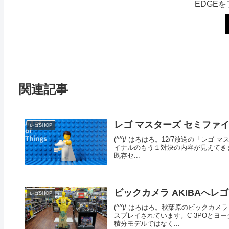
EDGE
関連記事
レゴ マスターズ セミファ
レゴSHOP
(^^)/ はろはろ。12/7放送の「レゴ 
イナルのもう１対決の内容が見えてきま
既存セ...
ビックカメラ AKIBAへ
レゴSHOP
(^^)/ はろはろ。秋葉原のビックカメ
スプレイされています。C-3POとヨー
積分モデルではなく...