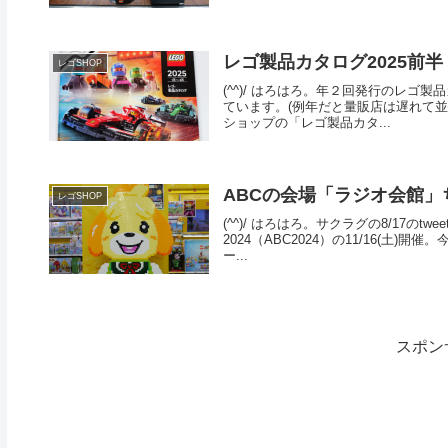
レゴ製品カタログ2025前半
レゴSHOP
(^^)/ はろはろ。年２回発行のレゴ
ています。(例年だと量販店は遅れて並
ショップの「レゴ製品カタ...
ABCの会場「ラジオ会館」
レゴSHOP
(^^)/ はろはろ。サクラグの8/17のtwe
2024（ABC2024）の11/16(
ー...
スポン