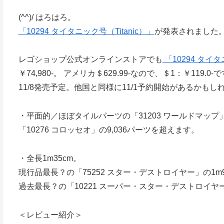
(^^)/ はろはろ。
「10294 タイタニック号（Titanic）」
が発表されました
レゴショップ公式オンラインストアでも
「10294 タイ
￥74,980-。 アメリカ＄629.99-なので、＄1：￥119.0-
11/8発売予定。他国と同様に11/1予約開始があるかもし
・平面的／ほぼタイルパーツの「31203 ワールドマップ」
「10276 コロッセオ」の9,036パーツを超えます。
・全長1m35cm。
現行品最長？の「75252 スター・デストロイヤー」の1m
過去最長？の「10221 スーパー・スター・デストロイヤー
＜レビュー紹介＞