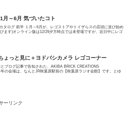
 1月～6月 気づいたコト
製品カタログ 前半 １月～6月が、レゴストアやトイザらスの店頭に並び始め
びます)オンライン版は12/29夕方時点では未登場ですが、近日中にレゴ
ちょっと見に＋ヨドバシカメラ レゴコーナー
etとブログ記事で告知された、AKIBA BRICK CREATIONS
土)開催。今年の会場は、なんとJR秋葉原駅前の【秋葉原ラジオ会館】です。とゆ
サーリンク