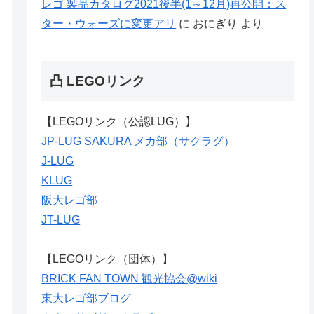
レゴ 製品カタログ2021後半(1～12月)再公開：ス
ター・ウォーズに変更アリ
に
おにぎり
より
凸 LEGOリンク
【LEGOリンク（公認LUG）】
JP-LUG SAKURA メカ部（サクラグ）
J-LUG
KLUG
阪大レゴ部
JT-LUG
【LEGOリンク（団体）】
BRICK FAN TOWN 観光協会@wiki
東大レゴ部ブログ