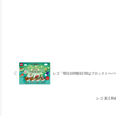
レゴ「明日10/8朝10:00はブロックト
レゴ 直江和