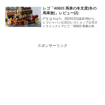
3POはエプロン姿。 ヨーダは目がクリク
リしたアニメ調の積分モデルではなく...
レゴ「40603 馬車の冬支度(冬の
レゴSHOP
馬車旅)」レビュー(2)
(^^)/ はろはろ。2023/12/1(金)0:00から、
レゴジャパン公式のレゴショップ公式オ
ンラインストアにて「40603 馬車の冬支
度」（冬の馬車旅）のプレゼントキャン
ペーンが開催されていました。 12/14迄
の予定でしたが、既に在庫...
スポンサーリンク