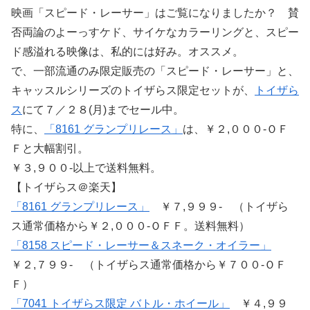
映画「スピード・レーサー」はご覧になりましたか？ 賛
否両論のよーっすケド、サイケなカラーリングと、スピー
ド感溢れる映像は、私的には好み。オススメ。
で、一部流通のみ限定販売の「スピード・レーサー」と、
キャッスルシリーズのトイザらス限定セットが、
トイザら
ス
にて７／２８(月)までセール中。
特に、
「8161 グランプリレース」
は、￥２,０００-ＯＦ
Ｆと大幅割引。
￥３,９００-以上で送料無料。
【トイザらス＠楽天】
「8161 グランプリレース」
￥７,９９９- （トイザら
ス通常価格から￥２,０００-ＯＦＦ。送料無料）
「8158 スピード・レーサー＆スネーク・オイラー」
￥２,７９９- （トイザらス通常価格から￥７００-ＯＦ
Ｆ）
「7041 トイザらス限定 バトル・ホイール」
￥４,９９