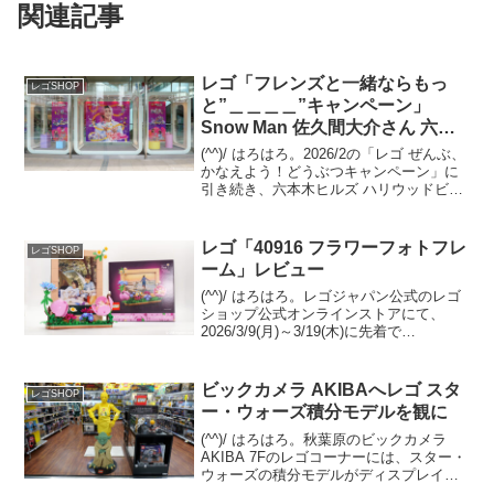
関連記事
レゴ「フレンズと一緒ならもっ
レゴSHOP
と”＿＿＿＿”キャンペーン」
Snow Man 佐久間大介さん 六本
木ヒルズ
(^^)/ はろはろ。2026/2の「レゴ ぜんぶ、
かなえよう！どうぶつキャンペーン」に
引き続き、六本木ヒルズ ハリウッドビュ
ーティプラザ1Fへ、Snow Man 佐久間大
介さんの「フレンズと一緒ならもっと"＿
＿＿＿"キャンペーン」のビジュ...
レゴ「40916 フラワーフォトフレ
レゴSHOP
ーム」レビュー
(^^)/ はろはろ。レゴジャパン公式のレゴ
ショップ公式オンラインストアにて、
2026/3/9(月)～3/19(木)に先着で
GWP「40916 フラワーフォトフレーム」
がプレゼントされます。条件は￥21,600-
(税込)以上購入。 （オファ...
ビックカメラ AKIBAへレゴ スタ
レゴSHOP
ー・ウォーズ積分モデルを観に
(^^)/ はろはろ。秋葉原のビックカメラ
AKIBA 7Fのレゴコーナーには、スター・
ウォーズの積分モデルがディスプレイさ
れています。C-3POとヨーダの2体。C-