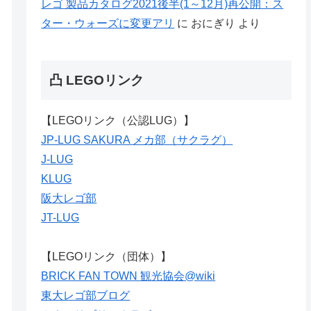
レゴ 製品カタログ2021後半(1～12月)再公開：ス
ター・ウォーズに変更アリ
に
おにぎり
より
凸 LEGOリンク
【LEGOリンク（公認LUG）】
JP-LUG SAKURA メカ部（サクラグ）
J-LUG
KLUG
阪大レゴ部
JT-LUG
【LEGOリンク（団体）】
BRICK FAN TOWN 観光協会@wiki
東大レゴ部ブログ