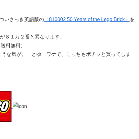
ついさっき英語版の
「810002 50 Years of the Lego Brick」
を
er.が８１万２番と異なります。
（送料無料）
ような気が。 とゆーワケで、こっちもポチッと買ってしま