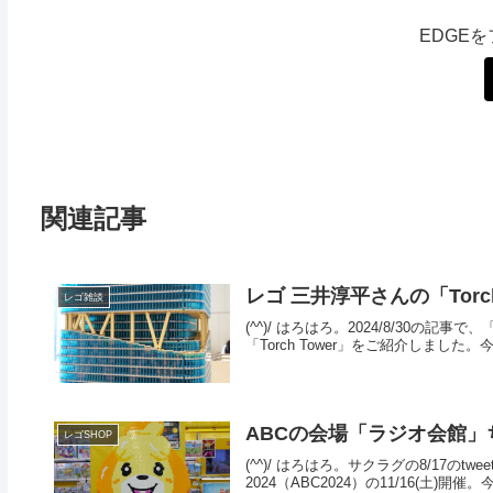
EDGE
関連記事
レゴ 三井淳平さんの「Torc
レゴ雑談
(^^)/ はろはろ。2024/8/30の記事で
「Torch Tower」をご紹介しまし
ABCの会場「ラジオ会館」
レゴSHOP
(^^)/ はろはろ。サクラグの8/17のtwe
2024（ABC2024）の11/16(