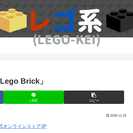
Lego Brick」
LINE
コピー
2008.11.29