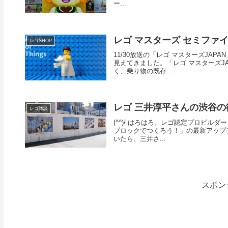
ー...
レゴ マスターズ セミファ
レゴSHOP
11/30放送の「レゴ マスターズJAPA
見えてきました。「レゴ マスターズJ
く、乗り物の既存...
レゴ 三井淳平さんの渋谷の
レゴ雑談
(^^)/ はろはろ。レゴ認定プロビルダー
ブロックでつくろう！」の最新アップデ
いたら、三井さ...
スポン