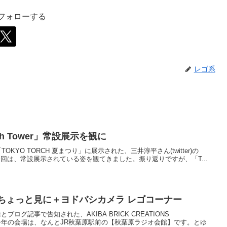
をフォローする
レゴ系
h Tower」常設展示を観に
、「TOKYO TORCH 夏まつり」に展示された、三井淳平さん(twitter)の
た。今回は、常設展示されている姿を観てきました。振り返りですが、「T...
ちょっと見に＋ヨドバシカメラ レゴコーナー
etとブログ記事で告知された、AKIBA BRICK CREATIONS
土)開催。今年の会場は、なんとJR秋葉原駅前の【秋葉原ラジオ会館】です。とゆ