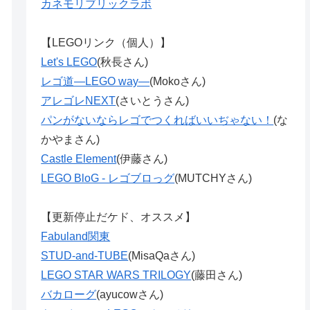
カネモリブリックラボ
【LEGOリンク（個人）】
Let's LEGO
(秋長さん)
レゴ道―LEGO way―
(Mokoさん)
アレゴレNEXT
(さいとうさん)
パンがないならレゴでつくればいいぢゃない！
(な
かやまさん)
Castle Element
(伊藤さん)
LEGO BloG - レゴブロっグ
(MUTCHYさん)
【更新停止だケド、オススメ】
Fabuland関東
STUD-and-TUBE
(MisaQaさん)
LEGO STAR WARS TRILOGY
(藤田さん)
バカローグ
(ayucowさん)