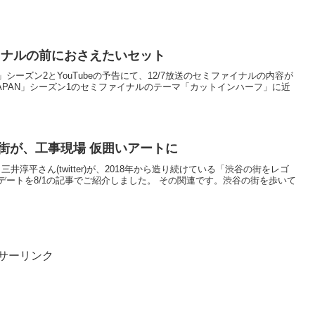
イナルの前におさえたいセット
N」シーズン2とYouTubeの予告にて、12/7放送のセミファイナルの内容が
APAN」シーズン1のセミファイナルのテーマ「カットインハーフ」に近
街が、工事現場 仮囲いアートに
 三井淳平さん(twitter)が、2018年から造り続けている「渋谷の街をレゴ
ートを8/1の記事でご紹介しました。 その関連です。渋谷の街を歩いて
サーリンク