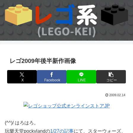
レゴ2009年後半新作画像
X
Facebook
LINE
コピー
2009.02.14
(^^)/ はろはろ。
玩樂天堂pockylandの
1/27の記事
にて、スターウォーズ、