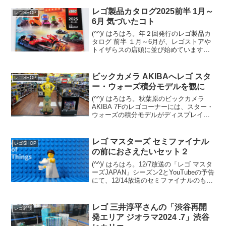
レゴ製品カタログ2025前半 1月～
レゴSHOP
6月 気づいたコト
(^^)/ はろはろ。年２回発行のレゴ製品カ
タログ 前半 １月～6月が、レゴストアや
トイザらスの店頭に並び始めています。
(例年だと量販店は遅れて並びます)オンラ
イン版は12/29夕方時点では未登場です
が、近日中にレゴショップの「レゴ製品
ビックカメラ AKIBAへレゴ スタ
レゴSHOP
カタ...
ー・ウォーズ積分モデルを観に
(^^)/ はろはろ。秋葉原のビックカメラ
AKIBA 7Fのレゴコーナーには、スター・
ウォーズの積分モデルがディスプレイさ
れています。C-3POとヨーダの2体。C-
3POはエプロン姿。 ヨーダは目がクリク
リしたアニメ調の積分モデルではなく...
レゴ マスターズ セミファイナル
レゴSHOP
の前におさえたいセット２
(^^)/ はろはろ。12/7放送の「レゴ マスタ
ーズJAPAN」シーズン2とYouTubeの予告
にて、12/14放送のセミファイナルのもう
１対決の内容が見えてきました。テーマ
は「レゴ フォートナイト」。12/7 セミフ
ァイナルでは、既存セ...
レゴ 三井淳平さんの「渋谷再開
レゴ雑談
発エリア ジオラマ2024 .7」渋谷