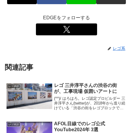
EDGEをフォローする
レゴ系
関連記事
レゴ 三井淳平さんの渋谷の街
レゴ雑談
が、工事現場 仮囲いアートに
(^^)/ はろはろ。レゴ認定プロビルダー 三
井淳平さん(twitter)が、2018年から造り続
けている「渋谷の街をレゴブロックでつ
くろう！」の最新アップデートを8/1の記
事でご紹介しました。 その関連です。渋
谷の街を歩いていたら、三井さ...
AFOL目線でのレゴ公式
レゴ雑談
YouTube2024年 3選