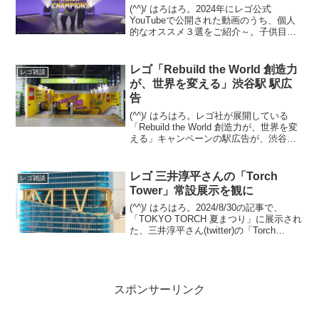
(^^)/ はろはろ。2024年にレゴ公式
YouTubeで公開された動画のうち、個人
的なオススメ３選をご紹介～。子供目線
ではなく、AFOL目線でのチョイスです。
１位の動画は、これホントにレゴのオフ
ィシャル！？ってくらいに、子供向けで
レゴ「Rebuild the World 創造力
レゴ雑談
は無いホ...
が、世界を変える」渋谷駅 駅広
告
(^^)/ はろはろ。レゴ社が展開している
「Rebuild the World 創造力が、世界を変
える」キャンペーンの駅広告が、渋谷駅
で展開されています。今回はプレスリリ
ースが出ていないため展開期間は不明で
すが、最短で2025/9/8(月)...
レゴ 三井淳平さんの「Torch
レゴ雑談
Tower」常設展示を観に
(^^)/ はろはろ。2024/8/30の記事で、
「TOKYO TORCH 夏まつり」に展示され
た、三井淳平さん(twitter)の「Torch
Tower」をご紹介しました。今回は、常設
展示されている姿を観てきました。振り
返りですが、「T...
スポンサーリンク