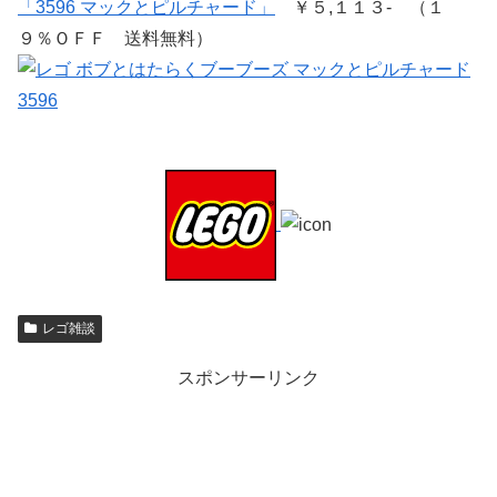
「3596 マックとピルチャード」
￥５,１１３- （１
９％ＯＦＦ 送料無料）
レゴ雑談
スポンサーリンク