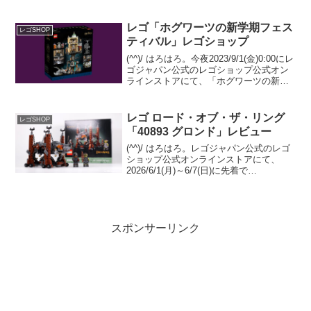
ォーズの日」が開催されます。レゴ スタ
ー・ウォーズを￥22,500-(税込)以上購入
で、以下３点がまとめて...
レゴ「ホグワーツの新学期フェス
レゴSHOP
ティバル」レゴショップ
(^^)/ はろはろ。今夜2023/9/1(金)0:00にレ
ゴジャパン公式のレゴショップ公式オン
ラインストアにて、「ホグワーツの新学
期フェスティバル」が始まります。目玉
は、為替レートがお得！ オマケが２コつ
く！「76417 グリンゴッツ銀行...
レゴ ロード・オブ・ザ・リング
レゴSHOP
「40893 グロンド」レビュー
(^^)/ はろはろ。レゴジャパン公式のレゴ
ショップ公式オンラインストアにて、
2026/6/1(月)～6/7(日)に先着で
GWP「40893 グロンド」をプレゼント中
です。条件は「11377 ロード・オブ・
ザ・リング：ミナス・ティリス」の購...
スポンサーリンク