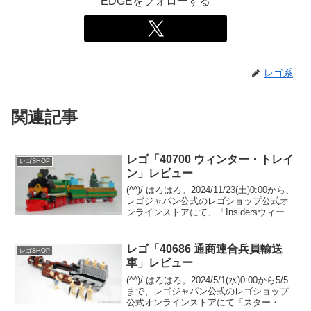
EDGEをフォローする
レゴ系
関連記事
レゴ「40700 ウィンター・トレイ
レゴSHOP
ン」レビュー
(^^)/ はろはろ。2024/11/23(土)0:00から、
レゴジャパン公式のレゴショップ公式オ
ンラインストアにて、「Insidersウィーク
エンド」が開催されます。セール、GWP
プレゼント、新リワード等が登場する年
１回の特別感溢れるイベ...
レゴ「40686 通商連合兵員輸送
レゴSHOP
車」レビュー
(^^)/ はろはろ。2024/5/1(水)0:00から5/5
まで、レゴジャパン公式のレゴショップ
公式オンラインストアにて「スター・ウ