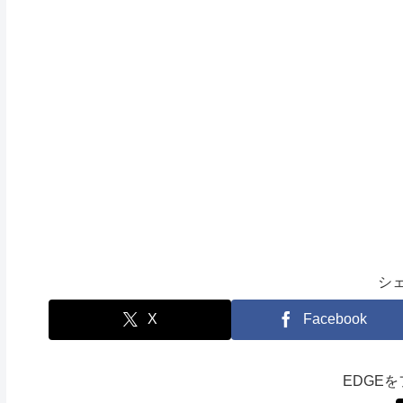
シ
X
Facebook
EDGE