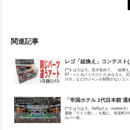
関連記事
レゴ「組換え」コンテスト(
レゴイベント
(^^)/ はろはろ。先ず改めて、「組
RT・いいね！いただいたみなさん、
ロボ」などのジャンル制限がないコン..
「帝国ホテル 2代目本館 
レゴイベント
(^^)/ はろはろ。DeRaさん（twi
通称『ライト館』」を観に、有楽町の帝
ルバー前...