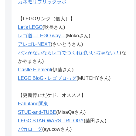
カネモリブリックラボ
【LEGOリンク（個人）】
Let's LEGO
(秋長さん)
レゴ道―LEGO way―
(Mokoさん)
アレゴレNEXT
(さいとうさん)
パンがないならレゴでつくればいいぢゃない！
(な
かやまさん)
Castle Element
(伊藤さん)
LEGO BloG - レゴブロっグ
(MUTCHYさん)
【更新停止だケド、オススメ】
Fabuland関東
STUD-and-TUBE
(MisaQaさん)
LEGO STAR WARS TRILOGY
(藤田さん)
バカローグ
(ayucowさん)