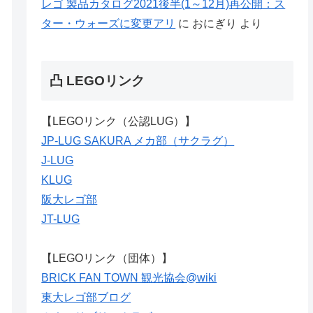
レゴ 製品カタログ2021後半(1～12月)再公開：ス
ター・ウォーズに変更アリ
に
おにぎり
より
凸 LEGOリンク
【LEGOリンク（公認LUG）】
JP-LUG SAKURA メカ部（サクラグ）
J-LUG
KLUG
阪大レゴ部
JT-LUG
【LEGOリンク（団体）】
BRICK FAN TOWN 観光協会@wiki
東大レゴ部ブログ