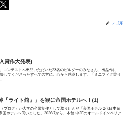
レゴ系
入賞作大発表)
換え」コンテストへ出品いただいた23名のビルダーのみなさん、出品作に
応援してくださったすべての方に、心から感謝します。「ミニフィグ乗り
.
通称『ライト館』」を観に帝国ホテルへ！(1)
tter/X）（ブログ）が大学の卒業制作として取り組んだ「帝国ホテル 2代目本館
国ホテルへ伺いました。2026/7から、本館 中2Fのオールドインペリア