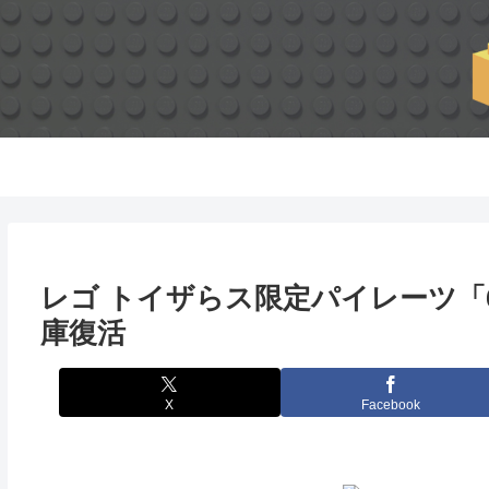
レゴ トイザらス限定パイレーツ「6
庫復活
X
Facebook