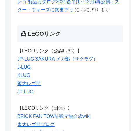
レゴ 製品カタログ2021後半(1～12月)再公開：ス
ター・ウォーズに変更アリ
に
おにぎり
より
凸 LEGOリンク
【LEGOリンク（公認LUG）】
JP-LUG SAKURA メカ部（サクラグ）
J-LUG
KLUG
阪大レゴ部
JT-LUG
【LEGOリンク（団体）】
BRICK FAN TOWN 観光協会@wiki
東大レゴ部ブログ