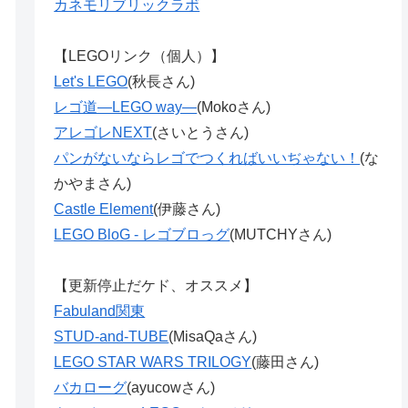
カネモリブリックラボ
【LEGOリンク（個人）】
Let's LEGO
(秋長さん)
レゴ道―LEGO way―
(Mokoさん)
アレゴレNEXT
(さいとうさん)
パンがないならレゴでつくればいいぢゃない！
(な
かやまさん)
Castle Element
(伊藤さん)
LEGO BloG - レゴブロっグ
(MUTCHYさん)
【更新停止だケド、オススメ】
Fabuland関東
STUD-and-TUBE
(MisaQaさん)
LEGO STAR WARS TRILOGY
(藤田さん)
バカローグ
(ayucowさん)