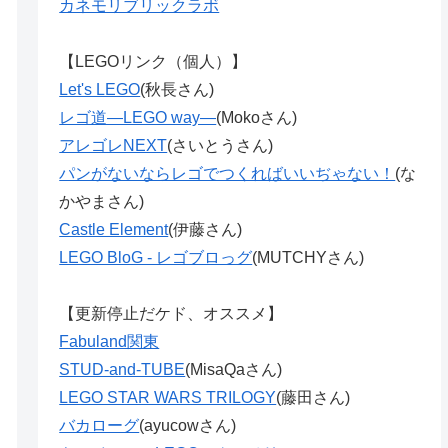
カネモリブリックラボ
【LEGOリンク（個人）】
Let's LEGO
(秋長さん)
レゴ道―LEGO way―
(Mokoさん)
アレゴレNEXT
(さいとうさん)
パンがないならレゴでつくればいいぢゃない！
(な
かやまさん)
Castle Element
(伊藤さん)
LEGO BloG - レゴブロっグ
(MUTCHYさん)
【更新停止だケド、オススメ】
Fabuland関東
STUD-and-TUBE
(MisaQaさん)
LEGO STAR WARS TRILOGY
(藤田さん)
バカローグ
(ayucowさん)