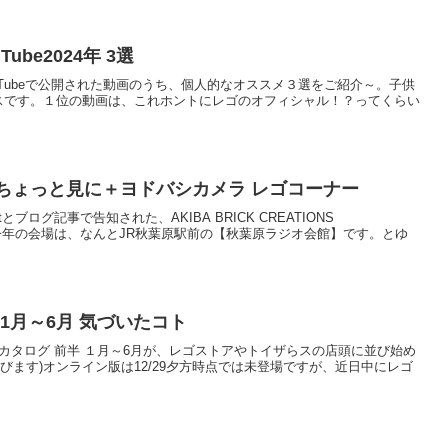
ube2024年 3選
式YouTubeで公開された動画のうち、個人的なオススメ３選をご紹介～。子供
イスです。１位の動画は、これホントにレゴのオフィシャル！？ってくらい
ちょっと見に＋ヨドバシカメラ レゴコーナー
etとブログ記事で告知された、AKIBA BRICK CREATIONS
土)開催。今年の会場は、なんとJR秋葉原駅前の【秋葉原ラジオ会館】です。とゆ
 1月～6月 気づいたコト
製品カタログ 前半 １月～6月が、レゴストアやトイザらスの店頭に並び始め
びます)オンライン版は12/29夕方時点では未登場ですが、近日中にレゴ