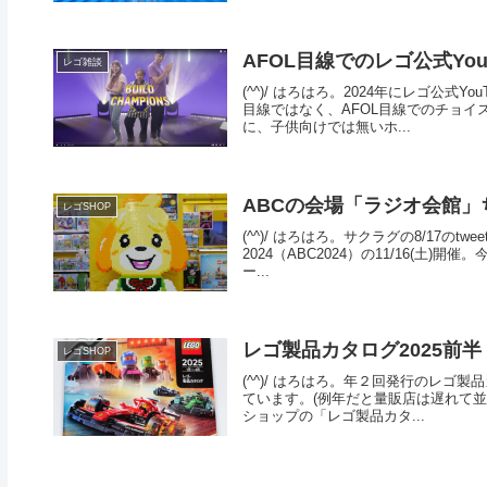
AFOL目線でのレゴ公式YouT
レゴ雑談
(^^)/ はろはろ。2024年にレゴ公
目線ではなく、AFOL目線でのチョ
に、子供向けでは無いホ...
ABCの会場「ラジオ会館」
レゴSHOP
(^^)/ はろはろ。サクラグの8/17のtwe
2024（ABC2024）の11/16(
ー...
レゴ製品カタログ2025前半
レゴSHOP
(^^)/ はろはろ。年２回発行のレゴ
ています。(例年だと量販店は遅れて並
ショップの「レゴ製品カタ...