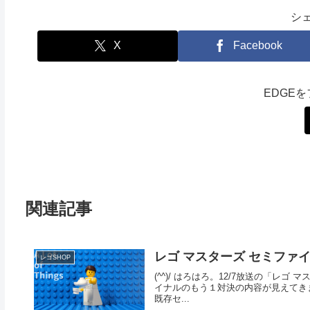
シ
X
Facebook
EDGE
関連記事
レゴ マスターズ セミファ
レゴSHOP
(^^)/ はろはろ。12/7放送の「レゴ 
イナルのもう１対決の内容が見えてきま
既存セ...