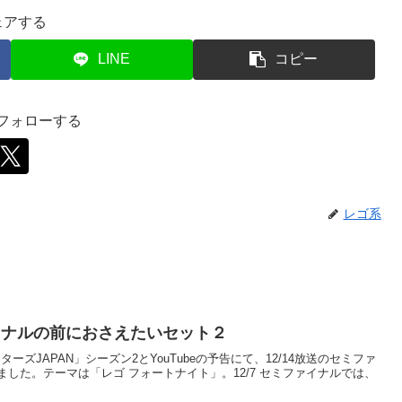
ェアする
LINE
コピー
をフォローする
レゴ系
イナルの前におさえたいセット２
マスターズJAPAN」シーズン2とYouTubeの予告にて、12/14放送のセミファ
した。テーマは「レゴ フォートナイト」。12/7 セミファイナルでは、