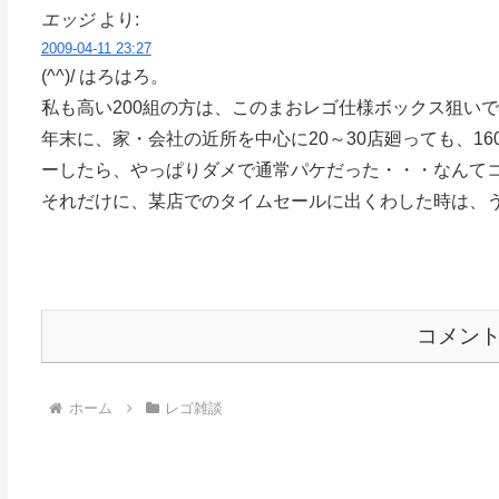
エッジ
より:
2009-04-11 23:27
(^^)/ はろはろ。
私も高い200組の方は、このまおレゴ仕様ボックス狙い
年末に、家・会社の近所を中心に20～30店廻っても、160
ーしたら、やっぱりダメで通常パケだった・・・なんて
それだけに、某店でのタイムセールに出くわした時は、
コメン
ホーム
レゴ雑談