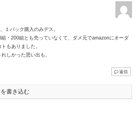
で、１パック購入のみデス。
組・200組とも売っていなくて、ダメ元でamazonにオーダ
コトもありました。
うれしかった思い出も。
返信
トを書き込む