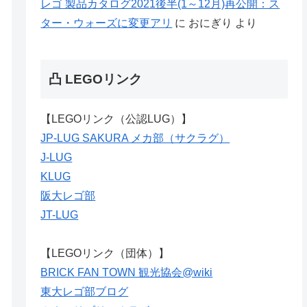
レゴ 製品カタログ2021後半(1～12月)再公開：ス
ター・ウォーズに変更アリ
に
おにぎり
より
凸 LEGOリンク
【LEGOリンク（公認LUG）】
JP-LUG SAKURA メカ部（サクラグ）
J-LUG
KLUG
阪大レゴ部
JT-LUG
【LEGOリンク（団体）】
BRICK FAN TOWN 観光協会@wiki
東大レゴ部ブログ