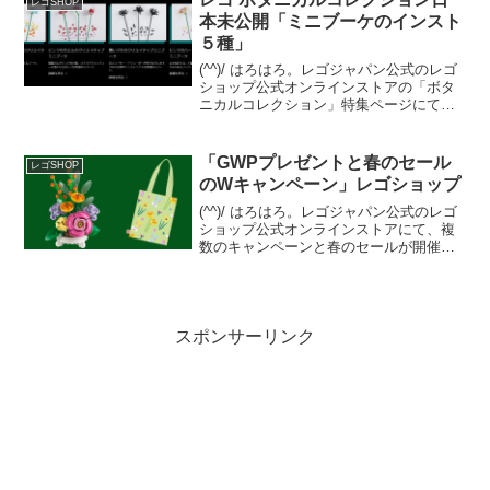
レゴSHOP
本未公開「ミニブーケのインスト
５種」
(^^)/ はろはろ。レゴジャパン公式のレゴ
ショップ公式オンラインストアの「ボタ
ニカルコレクション」特集ページにて、
ボタニカルコレクションの製品には無い
ブーケのインストラクションが５種もア
ップされています。但し、日本語ページ
「GWPプレゼントと春のセール
レゴSHOP
からインストへリ...
のWキャンペーン」レゴショップ
(^^)/ はろはろ。レゴジャパン公式のレゴ
ショップ公式オンラインストアにて、複
数のキャンペーンと春のセールが開催中
です。GWPプレゼントオファーページに
て、２つのGWPプレゼントキャンペーン
開催中。 両方の条件を満たせば、一気に
両方ゲット...
スポンサーリンク