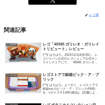
レゴ系
関連記事
レゴ「40595 ガリレオ・ガリレイ
レゴSHOP
トリビュート」レビュー
(^^)/ はろはろ。2023/11/1(水)0:00に、レ
ゴジャパン公式のレゴショップ公式オン
ラインストアにて、「40595 ガリレオ・
ガリレイ トリビュート」のプレゼントが
スタートしました。（プロモーションペ
ージ）￥17,000-(税込...
レゴストアで紙箱ピック・ア・ブ
レゴSHOP
リック
(^^)/ はろはろ。よーやく、レゴストアで
紙箱ver.のピック・ア・ブリック(PAB)
を。Lサイズ￥3,000-(税込)。(店舗により
￥2,990-だったり変わります)Sサイズは
まだプラカップでした。レゴストア東京
駅店の2024/4/6(...
レゴ ボタニカルコレクション日