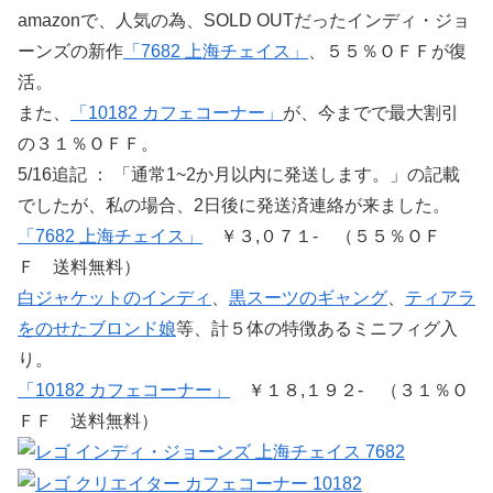
amazonで、人気の為、SOLD OUTだったインディ・ジョ
ーンズの新作
「7682 上海チェイス」
、５５％ＯＦＦが復
活。
また、
「10182 カフェコーナー」
が、今までで最大割引
の３１％ＯＦＦ。
5/16追記 ： 「通常1~2か月以内に発送します。」の記載
でしたが、私の場合、2日後に発送済連絡が来ました。
「7682 上海チェイス」
￥３,０７１- （５５％ＯＦ
Ｆ 送料無料）
白ジャケットのインディ
、
黒スーツのギャング
、
ティアラ
をのせたブロンド娘
等、計５体の特徴あるミニフィグ入
り。
「10182 カフェコーナー」
￥１８,１９２- （３１％Ｏ
ＦＦ 送料無料）