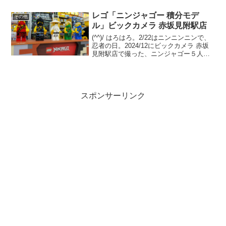
レゴ「ニンジャゴー 積分モデ
その他
ル」ビックカメラ 赤坂見附駅店
(^^)/ はろはろ。2/22はニンニンニンで、
忍者の日。2024/12にビックカメラ 赤坂
見附駅店で撮った、ニンジャゴー５人
（ロイド、カイ、コール、ウー先生）の
積分モデルのディスプレイをアップしま
す。
スポンサーリンク