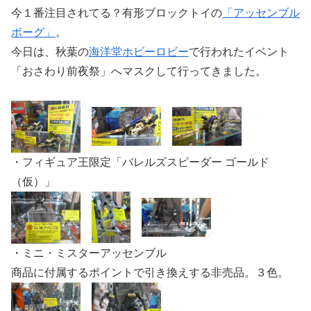
今１番注目されてる？有形ブロックトイの
「アッセンブル
ボーグ」
。
今日は、秋葉の
海洋堂ホビーロビー
で行われたイベント
「おさわり前夜祭」へマスクして行ってきました。
・フィギュア王限定「バレルズスピーダー ゴールド
（仮）」
・ミニ・ミスターアッセンブル
商品に付属するポイントで引き換えする非売品。３色。