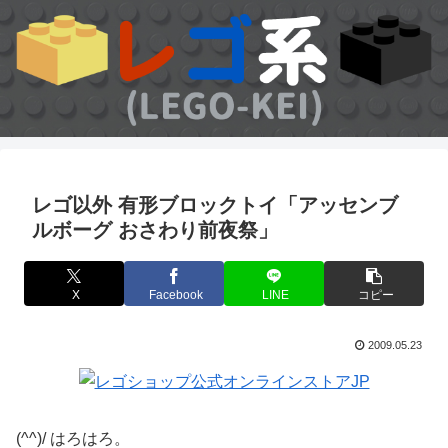
レゴ以外 有形ブロックトイ「アッセンブ
ルボーグ おさわり前夜祭」
X
Facebook
LINE
コピー
2009.05.23
(^^)/ はろはろ。