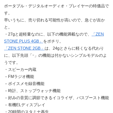
ポータブル・デジタルオーディオ・プレイヤーの特価品で
す。
早いうちに、売り切れる可能性が高いので、急ぐが吉か
と。
・27gと超軽量なのに、以下の機能満載なので、
「ZEN
STONE PLUS 4GB」
をポチリ。
「ZEN STONE 2GB」
は、24gとさらに軽くなる代わり
に、以下先頭「ｰ」の機能は付かないシンプルモデルのよ
うです。
・スピーカー内蔵
－FMラジオ機能
－ボイスメモ録音機能
－時計、ストップウォッチ機能
－好みの音質に調節できるイコライザ、バスブースト機能
－有機ELディスプレイ
・20時間のスタミナ再生