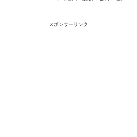
平さん(twitter)が、「渋谷再開発エリア」
のレゴジオラマを、開発状況に合わせて
リニューアルし続けています。2024/7...
スポンサーリンク