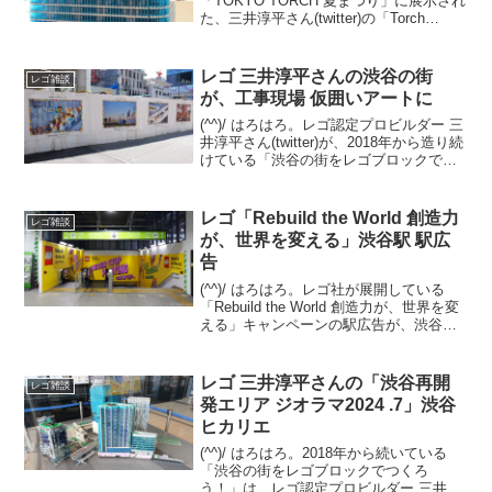
「TOKYO TORCH 夏まつり」に展示され
た、三井淳平さん(twitter)の「Torch
Tower」をご紹介しました。今回は、常設
展示されている姿を観てきました。振り
返りですが、「T...
レゴ 三井淳平さんの渋谷の街
レゴ雑談
が、工事現場 仮囲いアートに
(^^)/ はろはろ。レゴ認定プロビルダー 三
井淳平さん(twitter)が、2018年から造り続
けている「渋谷の街をレゴブロックでつ
くろう！」の最新アップデートを8/1の記
事でご紹介しました。 その関連です。渋
谷の街を歩いていたら、三井さ...
レゴ「Rebuild the World 創造力
レゴ雑談
が、世界を変える」渋谷駅 駅広
告
(^^)/ はろはろ。レゴ社が展開している
「Rebuild the World 創造力が、世界を変
える」キャンペーンの駅広告が、渋谷駅
で展開されています。今回はプレスリリ
ースが出ていないため展開期間は不明で
すが、最短で2025/9/8(月)...
レゴ 三井淳平さんの「渋谷再開
レゴ雑談
発エリア ジオラマ2024 .7」渋谷
ヒカリエ
(^^)/ はろはろ。2018年から続いている
「渋谷の街をレゴブロックでつくろ
う！」は、レゴ認定プロビルダー 三井淳