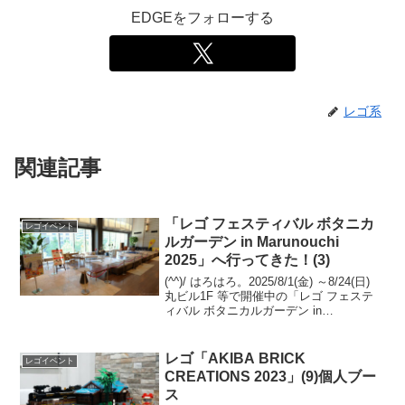
EDGEをフォローする
レゴ系
関連記事
「レゴ フェスティバル ボタニカ
レゴイベント
ルガーデン in Marunouchi
2025」へ行ってきた！(3)
(^^)/ はろはろ。2025/8/1(金) ～8/24(日)
丸ビル1F 等で開催中の「レゴ フェステ
ィバル ボタニカルガーデン in
Marunouchi 2025」へ伺いました。何回か
に分けてご紹介します。参考：関連の過
去記事Maru...
レゴ「AKIBA BRICK
レゴイベント
CREATIONS 2023」(9)個人ブー
ス