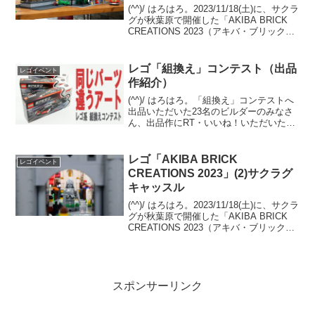
(^^)/ はろはろ。2023/11/18(土)に、サクラ
グが秋葉原で開催した「AKIBA BRICK
CREATIONS 2023（アキバ・ブリック・
クリエイションズ2023）」。サクラグ メ
カ部のサイトに、合同ブースと個人ブー
スの画像が...
レゴ「組換え」コンテスト（出品
レゴイベント
作紹介）
(^^)/ はろはろ。「組換え」コンテストへ
出品いただいた23名のビルダーのみなさ
ん、出品作にRT・いいね！いただいたみ
なさん、ありがとうございます。出品作
を、出品いただいた順に一覧でご紹介し
ます。（敬称略）各画像をクリックいた
レゴ「AKIBA BRICK
レゴイベント
だくと、最大...
CREATIONS 2023」(2)サクラグ
キャッスル
(^^)/ はろはろ。2023/11/18(土)に、サクラ
グが秋葉原で開催した「AKIBA BRICK
CREATIONS 2023（アキバ・ブリック・
クリエイションズ2023）」。サクラグ メ
カ部のサイトに、合同ブースと個人ブー
スの画像が...
スポンサーリンク