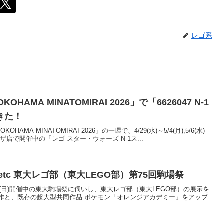
レゴ系
KOHAMA MINATOMIRAI 2026」で「6626047 N-1
きた！
OKOHAMA MINATOMIRAI 2026」の一環で、4/29(水)～5/4(月),5/6(水)
店で開催中の「レゴ スター・ウォーズ N-1ス...
tc 東大レゴ部（東大LEGO部）第75回駒場祭
金)～11/24(日)開催中の東大駒場祭に伺いし、東大レゴ部（東大LEGO部）の展示を
作と、既存の超大型共同作品 ポケモン「オレンジアカデミー」をアップ