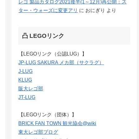
レゴ 製品カタログ2021後半(1～12月)再公開：ス
ター・ウォーズに変更アリ
に
おにぎり
より
凸 LEGOリンク
【LEGOリンク（公認LUG）】
JP-LUG SAKURA メカ部（サクラグ）
J-LUG
KLUG
阪大レゴ部
JT-LUG
【LEGOリンク（団体）】
BRICK FAN TOWN 観光協会@wiki
東大レゴ部ブログ