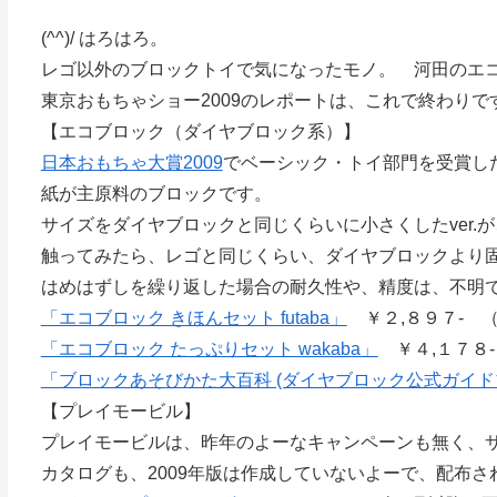
(^^)/ はろはろ。
レゴ以外のブロックトイで気になったモノ。 河田のエ
東京おもちゃショー2009のレポートは、これで終わりで
【エコブロック（ダイヤブロック系）】
日本おもちゃ大賞2009
でベーシック・トイ部門を受賞し
紙が主原料のブロックです。
サイズをダイヤブロックと同じくらいに小さくしたver.
触ってみたら、レゴと同じくらい、ダイヤブロックより
はめはずしを繰り返した場合の耐久性や、精度は、不明
「エコブロック きほんセット futaba」
￥２,８９７- 
「エコブロック たっぷりセット wakaba」
￥４,１７８
「ブロックあそびかた大百科 (ダイヤブロック公式ガイド
【プレイモービル】
プレイモービルは、昨年のよーなキャンペーンも無く、
カタログも、2009年版は作成していないよーで、配布