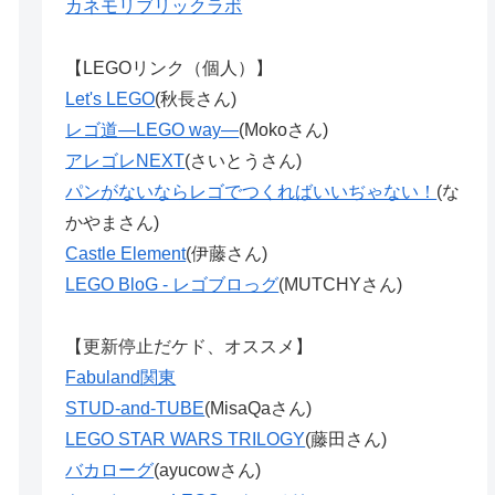
カネモリブリックラボ
【LEGOリンク（個人）】
Let's LEGO
(秋長さん)
レゴ道―LEGO way―
(Mokoさん)
アレゴレNEXT
(さいとうさん)
パンがないならレゴでつくればいいぢゃない！
(な
かやまさん)
Castle Element
(伊藤さん)
LEGO BloG - レゴブロっグ
(MUTCHYさん)
【更新停止だケド、オススメ】
Fabuland関東
STUD-and-TUBE
(MisaQaさん)
LEGO STAR WARS TRILOGY
(藤田さん)
バカローグ
(ayucowさん)