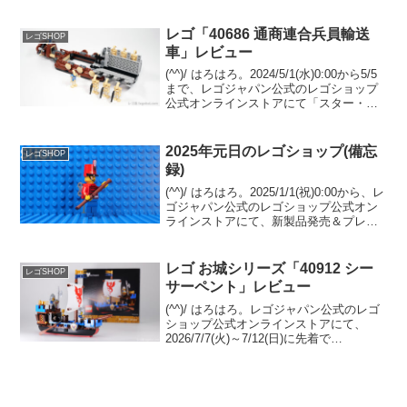
す。レゴ公式ニュースリリース(1) レゴ
公式ニュースリリース(2)WWD JAPAN 記
事レゴシ...
レゴ「40686 通商連合兵員輸送
レゴSHOP
車」レビュー
(^^)/ はろはろ。2024/5/1(水)0:00から5/5
まで、レゴジャパン公式のレゴショップ
公式オンラインストアにて「スター・ウ
ォーズの日」が開催されます。レゴ スタ
ー・ウォーズを￥22,500-(税込)以上購入
で、以下３点がまとめて...
2025年元日のレゴショップ(備忘
レゴSHOP
録)
(^^)/ はろはろ。2025/1/1(祝)0:00から、レ
ゴジャパン公式のレゴショップ公式オン
ラインストアにて、新製品発売＆プレゼ
ントキャンペーンでした。一部プレゼン
トが反映されないなど不具合？があった
ので、来年2026年に同じ状況が発生...
レゴ お城シリーズ「40912 シー
レゴSHOP
サーペント」レビュー
(^^)/ はろはろ。レゴジャパン公式のレゴ
ショップ公式オンラインストアにて、
2026/7/7(火)～7/12(日)に先着で
GWP「40912 シーサーペント」がプレゼ
ントされます。条件は￥25,700-(税込)以
上の購入。 （オファーペー...