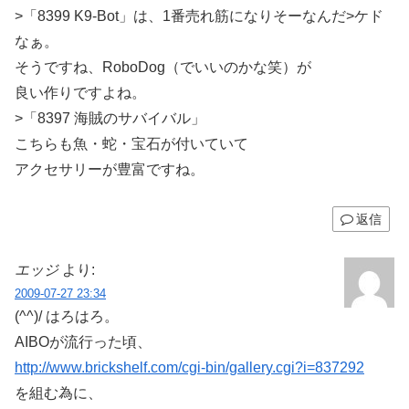
>「8399 K9-Bot」は、1番売れ筋になりそーなんだ>ケド
なぁ。
そうですね、RoboDog（でいいのかな笑）が
良い作りですよね。
>「8397 海賊のサバイバル」
こちらも魚・蛇・宝石が付いていて
アクセサリーが豊富ですね。
返信
エッジ
より:
2009-07-27 23:34
(^^)/ はろはろ。
AIBOが流行った頃、
http://www.brickshelf.com/cgi-bin/gallery.cgi?i=837292
を組む為に、