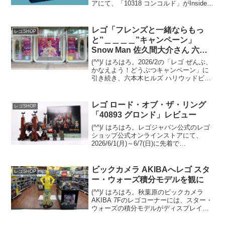
アにて、「10318 コンコルド」がInsiders
先行販売されました。一般販売は9/7。ア
メリカ＄199.99-なので、＄1：￥129.91-
と、かな...
レゴ「フレンズと一緒ならもっ
レゴSHOP
と”＿＿＿＿”キャンペーン」
Snow Man 佐久間大介さん 六本
木ヒルズ
(^^)/ はろはろ。2026/2の「レゴ ぜんぶ、
かなえよう！どうぶつキャンペーン」に
引き続き、六本木ヒルズ ハリウッドビュ
ーティプラザ1Fへ、Snow Man 佐久間大
介さんの「フレンズと一緒ならもっと"＿
＿＿＿"キャンペーン」のビジュ...
レゴ ロード・オブ・ザ・リング
レゴSHOP
「40893 グロンド」レビュー
(^^)/ はろはろ。レゴジャパン公式のレゴ
ショップ公式オンラインストアにて、
2026/6/1(月)～6/7(日)に先着で
GWP「40893 グロンド」をプレゼント中
です。条件は「11377 ロード・オブ・
ザ・リング：ミナス・ティリス」の購...
ビックカメラ AKIBAへレゴ スタ
レゴSHOP
ー・ウォーズ積分モデルを観に
(^^)/ はろはろ。秋葉原のビックカメラ
AKIBA 7Fのレゴコーナーには、スター・
ウォーズの積分モデルがディスプレイさ
れています。C-3POとヨーダの2体。C-
3POはエプロン姿。 ヨーダは目がクリク