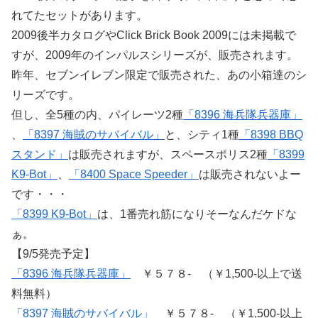
れてたセットがあります。
2009後半カタログやClick Brick Book 2009には未掲載で
すが、2009年のインパルスシリーズが、販売されます。
昨年、セブンイレブン限定で販売された、あの小箱達のシ
リーズです。
但し、全5種の内、パイレーツ2種
「8396 海兵隊兵器庫」
、
「8397 海賊のサバイバル」
と、シティ1種
「8398 BBQ
スタンド」
は販売されますが、スペースポリス2種
「8399
K9-Bot」
、
「8400 Space Speeder」
は販売されないよー
です・・・
「8399 K9-Bot」
は、1番売れ筋になりそーなんだケドな
ぁ。
【9/5発売予定】
「8396 海兵隊兵器庫」
￥５７８- （￥1,500-以上で送
料無料）
「8397 海賊のサバイバル」
￥５７８- （￥1,500-以上