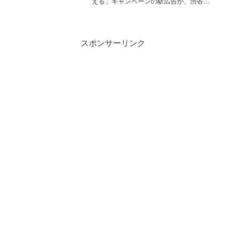
える」キャンペーンの駅広告が、渋谷駅
で展開されています。今回はプレスリリ
ースが出ていないため展開期間は不明で
すが、最短で2025/9/8(月)...
スポンサーリンク