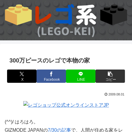
300万ピースのレゴで本物の家
X
Facebook
LINE
コピー
2009.08.01
(^^)/ はろはろ。
GIZMODE JAPANの
7/30の記事
で、人間が住める家をレ