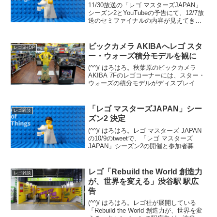
11/30放送の「レゴ マスターズJAPAN」
シーズン2とYouTubeの予告にて、12/7放
送のセミファイナルの内容が見えてきま
した。「レゴ マスターズJAPAN」シーズ
ン1のセミファイナルのテーマ「カットイ
ンハーフ」に近く、乗り物の既存...
ビックカメラ AKIBAへレゴ スタ
レゴSHOP
ー・ウォーズ積分モデルを観に
(^^)/ はろはろ。秋葉原のビックカメラ
AKIBA 7Fのレゴコーナーには、スター・
ウォーズの積分モデルがディスプレイさ
れています。C-3POとヨーダの2体。C-
3POはエプロン姿。 ヨーダは目がクリク
リしたアニメ調の積分モデルではなく...
「レゴ マスターズJAPAN」シー
レゴ雑談
ズン2 決定
(^^)/ はろはろ。レゴ マスターズ JAPAN
の10/9のtweetで、「レゴ マスターズ
JAPAN」シーズン2の開催と参加者募集
が発表されました。発表から収録まで1カ
月なく、スケジュールはかなり急です
が、チャレンジされる方はゼヒ。番組...
レゴ「Rebuild the World 創造力
レゴ雑談
が、世界を変える」渋谷駅 駅広
告
(^^)/ はろはろ。レゴ社が展開している
「Rebuild the World 創造力が、世界を変