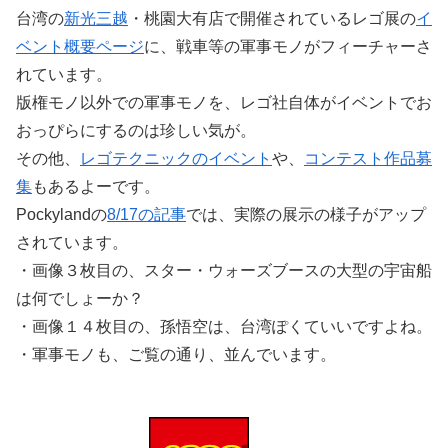
台湾の
新光三越
・桃園大有店で開催されているレゴ展の
イ
ベント概要ページ
に、戦車等の軍事モノがフィーチャーさ
れています。
版権モノ以外での軍事モノを、レゴ社自体がイベントでお
おっぴらにするのは珍しい気が。
その他、
レゴテクニックのイベント
や、
コンテスト作品募
集
もあるよーです。
Pockylandの
8/17の記事
では、実際の展示の様子がアップ
されています。
・画像３枚目の、スター・ウォーズブースの大型の宇宙船
は何でしょーか？
・画像１４枚目の、孫悟空は、台湾ぽくていいですよね。
・軍事モノも、ご覧の通り、並んでいます。