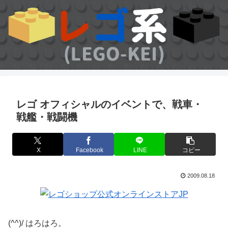
レゴ オフィシャルのイベントで、戦車・
戦艦・戦闘機
X
Facebook
LINE
コピー
2009.08.18
(^^)/ はろはろ。