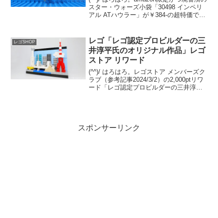
スター・ウォーズ小袋「30498 インペリ
アル ATハウラー」が￥384-の超特価で
す。クラシックスペース宇宙船のMOCを
ビルドする際に重宝するクリアイエロー
のキャノピー入りの「76832 ...
レゴ「レゴ認定プロビルダーの三
レゴSHOP
井淳平氏のオリジナル作品」レゴ
ストア リワード
(^^)/ はろはろ。レゴストア メンバーズク
ラブ（参考記事2024/3/2）の2,000ptリワ
ード「レゴ認定プロビルダーの三井淳平
氏のオリジナル作品」が、2025/1/20から
引き換え開始されました。レゴ認定プロ
ビルダー 三井淳平さん(...
スポンサーリンク