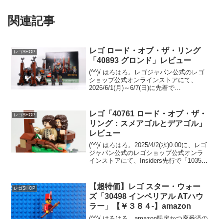
関連記事
レゴ ロード・オブ・ザ・リング
レゴSHOP
「40893 グロンド」レビュー
(^^)/ はろはろ。レゴジャパン公式のレゴ
ショップ公式オンラインストアにて、
2026/6/1(月)～6/7(日)に先着で
GWP「40893 グロンド」をプレゼント中
です。条件は「11377 ロード・オブ・
ザ・リング：ミナス・ティリス」の購...
レゴ「40761 ロード・オブ・ザ・
レゴSHOP
リング：スメアゴルとデアゴル」
レビュー
(^^)/ はろはろ。2025/4/2(水)0:00に、レゴ
ジャパン公式のレゴショップ公式オンラ
インストアにて、Insiders先行で「10354
ロード・オブ・ザ・リング：ホビット
庄」が販売開始予定。先着で
GWP「40761 ロード・オブ...
【超特価】レゴ スター・ウォー
レゴSHOP
ズ「30498 インペリアル ATハウ
ラー」【￥３８４-】amazon
(^^)/ はろはろ。amazon限定かつ廃番済の