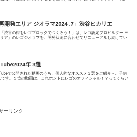
開発エリア ジオラマ2024 .7」渋谷ヒカリエ
いている「渋谷の街をレゴブロックでつくろう！」は、レゴ認定プロビルダー 三
再開発エリア」のレゴジオラマを、開発状況に合わせてリニューアルし続けてい
ube2024年 3選
式YouTubeで公開された動画のうち、個人的なオススメ３選をご紹介～。子供
イスです。１位の動画は、これホントにレゴのオフィシャル！？ってくらい
サーリンク