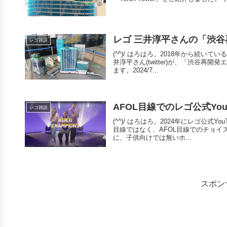
レゴ 三井淳平さんの「渋谷再
レゴ雑談
(^^)/ はろはろ。2018年から続
井淳平さん(twitter)が、「渋谷
ます。2024/7...
AFOL目線でのレゴ公式YouT
レゴ雑談
(^^)/ はろはろ。2024年にレゴ公
目線ではなく、AFOL目線でのチョ
に、子供向けでは無いホ...
スポン