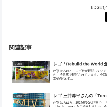
EDGE
関連記事
レゴ「Rebuild the W
レゴ雑談
(^^)/ はろはろ。レゴ社が展開している「
が、渋谷駅で展開されています。今回
2025/9/8(月)...
レゴ 三井淳平さんの「Torc
レゴ雑談
(^^)/ はろはろ。2024/8/30の記事で
「Torch Tower」をご紹介しまし