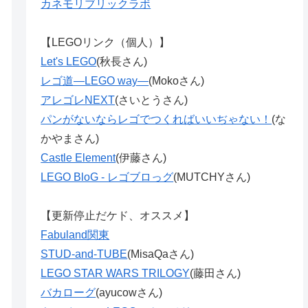
カネモリブリックラボ
【LEGOリンク（個人）】
Let's LEGO
(秋長さん)
レゴ道―LEGO way―
(Mokoさん)
アレゴレNEXT
(さいとうさん)
パンがないならレゴでつくればいいぢゃない！
(な
かやまさん)
Castle Element
(伊藤さん)
LEGO BloG - レゴブロっグ
(MUTCHYさん)
【更新停止だケド、オススメ】
Fabuland関東
STUD-and-TUBE
(MisaQaさん)
LEGO STAR WARS TRILOGY
(藤田さん)
バカローグ
(ayucowさん)