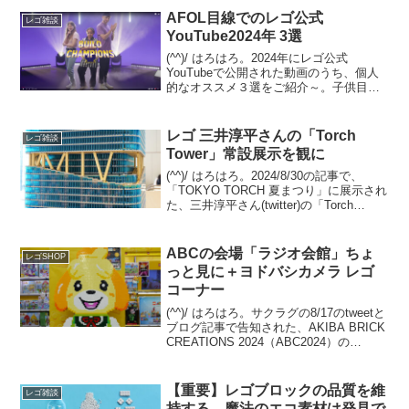
AFOL目線でのレゴ公式
レゴ雑談
YouTube2024年 3選
(^^)/ はろはろ。2024年にレゴ公式
YouTubeで公開された動画のうち、個人
的なオススメ３選をご紹介～。子供目線
ではなく、AFOL目線でのチョイスです。
１位の動画は、これホントにレゴのオフ
ィシャル！？ってくらいに、子供向けで
レゴ 三井淳平さんの「Torch
レゴ雑談
は無いホ...
Tower」常設展示を観に
(^^)/ はろはろ。2024/8/30の記事で、
「TOKYO TORCH 夏まつり」に展示され
た、三井淳平さん(twitter)の「Torch
Tower」をご紹介しました。今回は、常設
展示されている姿を観てきました。振り
返りですが、「T...
ABCの会場「ラジオ会館」ちょ
レゴSHOP
っと見に＋ヨドバシカメラ レゴ
コーナー
(^^)/ はろはろ。サクラグの8/17のtweetと
ブログ記事で告知された、AKIBA BRICK
CREATIONS 2024（ABC2024）の
11/16(土)開催。今年の会場は、なんとJR
秋葉原駅前の【秋葉原ラジオ会館】で
す。とゆー...
【重要】レゴブロックの品質を維
レゴ雑談
持する、魔法のエコ素材は発見で