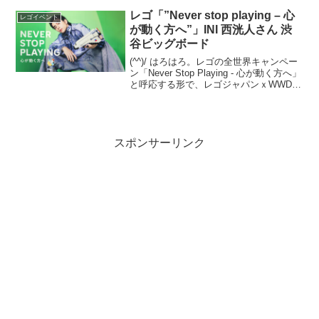
ブログ記事もご覧になってください
ね。...
レゴ「”Never stop playing – 心
レゴイベント
が動く方へ”」INI 西洸人さん 渋
谷ビッグボード
(^^)/ はろはろ。レゴの全世界キャンペー
ン「Never Stop Playing - 心が動く方へ」
と呼応する形で、レゴジャパンｘWWDの
「Never Stop Playing - 心が動く方へ」も
開催中です。渋谷の３箇所で大型広告が
展...
スポンサーリンク