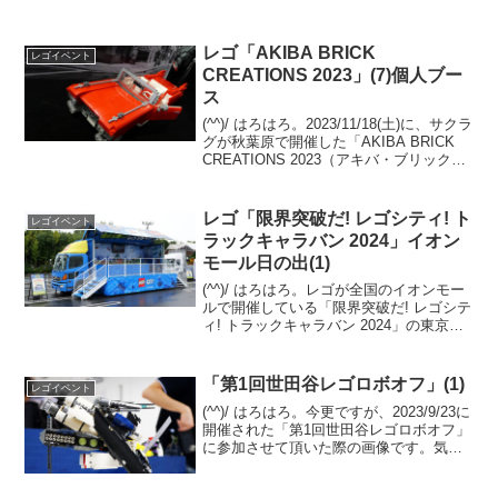
レゴ「AKIBA BRICK
レゴイベント
CREATIONS 2023」(7)個人ブー
ス
(^^)/ はろはろ。2023/11/18(土)に、サクラ
グが秋葉原で開催した「AKIBA BRICK
CREATIONS 2023（アキバ・ブリック・
クリエイションズ2023）」。サクラグ メ
カ部のサイトに、合同ブースと個人ブー
スの画像が...
レゴ「限界突破だ! レゴシティ! ト
レゴイベント
ラックキャラバン 2024」イオン
モール日の出(1)
(^^)/ はろはろ。レゴが全国のイオンモー
ルで開催している「限界突破だ! レゴシテ
ィ! トラックキャラバン 2024」の東京で
の唯一の開催地、イオンモール日の出(西
多摩郡 日の出町)へ伺いました。目玉は三
井淳平さん(twitter)のレゴ...
「第1回世田谷レゴロボオフ」(1)
レゴイベント
(^^)/ はろはろ。今更ですが、2023/9/23に
開催された「第1回世田谷レゴロボオフ」
に参加させて頂いた際の画像です。気に
なった作品を画像オンリーで、３回に分
けてご紹介予定です。主催のMokoさんの