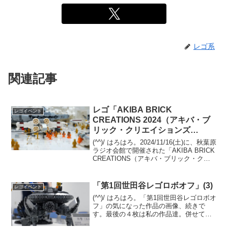
レゴ系
関連記事
レゴ「AKIBA BRICK
レゴイベント
CREATIONS 2024（アキバ・ブ
リック・クリエイションズ
2024）」(1)個人ブース(前半)
(^^)/ はろはろ。2024/11/16(土)に、秋葉原
ラジオ会館で開催された「AKIBA BRICK
CREATIONS（アキバ・ブリック・クリ
エイションズ）」の全ブース画像（主に
俯瞰）は、サクラグのWEBサイトで昨年
11月に公開してい...
「第1回世田谷レゴロボオフ」(3)
レゴイベント
(^^)/ はろはろ。「第1回世田谷レゴロボオ
フ」の気になった作品の画像、続きで
す。最後の４枚は私の作品達。併せて、
主催のMokoさんのブログ記事もご覧にな