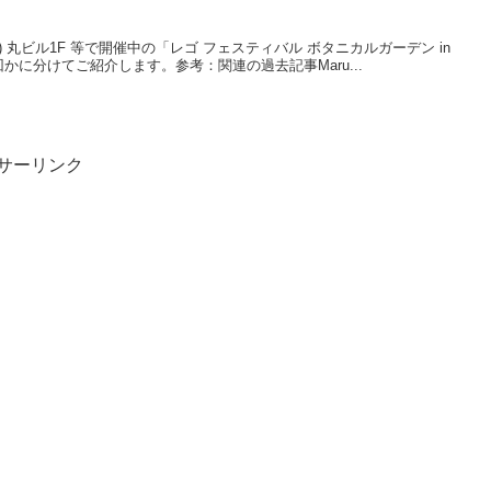
8/24(日) 丸ビル1F 等で開催中の「レゴ フェスティバル ボタニカルガーデン in
た。何回かに分けてご紹介します。参考：関連の過去記事Maru...
サーリンク