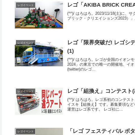
レゴ「AKIBA BRICK CR
レゴイベント
(^^)/ はろはろ。2023/11/18(土)
ブリック・クリエイションズ2023）」
レゴ「限界突破だ! レゴシテ
レゴイベント
(1)
(^^)/ はろはろ。レゴが全国のイオ
2024」の東京での唯一の開催地、イ
(twitter)のレゴ...
レゴ「組換え」コンテスト(
レゴイベント
(^^)/ はろはろ。レゴ系初のコンテ
イスキ【組換え】です。募集要項など
運営はレゴ系です。 レゴ社に...
「レゴ フェスティバル ボタニカ
レゴイベント