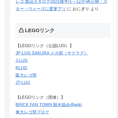
レゴ 製品カタログ2021後半(1～12月)再公開：ス
ター・ウォーズに変更アリ
に
おにぎり
より
凸 LEGOリンク
【LEGOリンク（公認LUG）】
JP-LUG SAKURA メカ部（サクラグ）
J-LUG
KLUG
阪大レゴ部
JT-LUG
【LEGOリンク（団体）】
BRICK FAN TOWN 観光協会@wiki
東大レゴ部ブログ