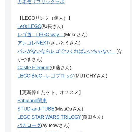
カネモリブリックラボ
【LEGOリンク（個人）】
Let's LEGO
(秋長さん)
レゴ道―LEGO way―
(Mokoさん)
アレゴレNEXT
(さいとうさん)
パンがないならレゴでつくればいいぢゃない！
(な
かやまさん)
Castle Element
(伊藤さん)
LEGO BloG - レゴブロっグ
(MUTCHYさん)
【更新停止だケド、オススメ】
Fabuland関東
STUD-and-TUBE
(MisaQaさん)
LEGO STAR WARS TRILOGY
(藤田さん)
バカローグ
(ayucowさん)