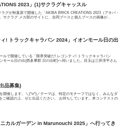
EATIONS 2023」(1)サクラグキャッスル
に、サクラグが秋葉原で開催した「AKIBA BRICK CREATIONS 2023（アキバ・
。サクラグ メカ部のサイトに、合同ブースと個人ブースの画像が...
ィ! トラックキャラバン 2024」イオンモール日の出
ンモールで開催している「限界突破だ! レゴシティ! トラックキャラバン
オンモール日の出(西多摩郡 日の出町)へ伺いました。目玉は三井淳平さん
出品募集)
ストを開催します。＼(^o^)／テーマは、特定のモチーフではなく、みんなダ
をご確認の上、ゼヒ出品ください。 お待ちしています。本コンテストの
ルガーデン in Marunouchi 2025」へ行ってき