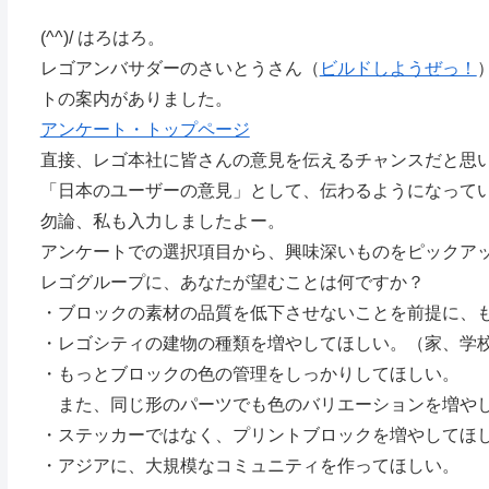
(^^)/ はろはろ。
レゴアンバサダーのさいとうさん（
ビルドしようぜっ！
トの案内がありました。
アンケート・トップページ
直接、レゴ本社に皆さんの意見を伝えるチャンスだと思
「日本のユーザーの意見」として、伝わるようになって
勿論、私も入力しましたよー。
アンケートでの選択項目から、興味深いものをピックア
レゴグループに、あなたが望むことは何ですか？
・ブロックの素材の品質を低下させないことを前提に、
・レゴシティの建物の種類を増やしてほしい。（家、学
・もっとブロックの色の管理をしっかりしてほしい。
また、同じ形のパーツでも色のバリエーションを増や
・ステッカーではなく、プリントブロックを増やしてほ
・アジアに、大規模なコミュニティを作ってほしい。