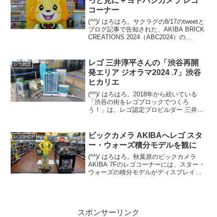
っと見に＋ヨドバシカメラ レゴ
コーナー
(^^)/ はろはろ。サクラグの8/17のtweetと
ブログ記事で告知された、AKIBA BRICK
CREATIONS 2024（ABC2024）の
11/16(土)開催。今年の会場は、なんとJR
秋葉原駅前の【秋葉原ラジオ会館】で
す。とゆー...
レゴ 三井淳平さんの「渋谷再開
レゴ雑談
発エリア ジオラマ2024 .7」渋谷
ヒカリエ
(^^)/ はろはろ。2018年から続いている
「渋谷の街をレゴブロックでつくろ
う！」は、レゴ認定プロビルダー 三井淳
平さん(twitter)が、「渋谷再開発エリア」
のレゴジオラマを、開発状況に合わせて
リニューアルし続けています。2024/7...
ビックカメラ AKIBAへレゴ スタ
レゴSHOP
ー・ウォーズ積分モデルを観に
(^^)/ はろはろ。秋葉原のビックカメラ
AKIBA 7Fのレゴコーナーには、スター・
ウォーズの積分モデルがディスプレイさ
れています。C-3POとヨーダの2体。C-
3POはエプロン姿。 ヨーダは目がクリク
リしたアニメ調の積分モデルではなく...
スポンサーリンク