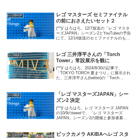
レゴ マスターズ セミファイナル
レゴSHOP
の前におさえたいセット２
(^^)/ はろはろ。12/7放送の「レゴ マスタ
ーズJAPAN」シーズン2とYouTubeの予告
にて、12/14放送のセミファイナルのもう
１対決の内容が見えてきました。テーマ
は「レゴ フォートナイト」。12/7 セミフ
ァイナルでは、既存セ...
レゴ 三井淳平さんの「Torch
レゴ雑談
Tower」常設展示を観に
(^^)/ はろはろ。2024/8/30の記事で、
「TOKYO TORCH 夏まつり」に展示され
た、三井淳平さん(twitter)の「Torch
Tower」をご紹介しました。今回は、常設
展示されている姿を観てきました。振り
返りですが、「T...
「レゴ マスターズJAPAN」シー
レゴ雑談
ズン2 決定
(^^)/ はろはろ。レゴ マスターズ JAPAN
の10/9のtweetで、「レゴ マスターズ
JAPAN」シーズン2の開催と参加者募集
が発表されました。発表から収録まで1カ
月なく、スケジュールはかなり急です
が、チャレンジされる方はゼヒ。番組...
ビックカメラ AKIBAへレゴ スタ
レゴSHOP