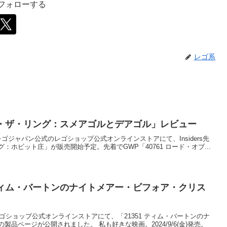
をフォローする
レゴ系
オブ・ザ・リング：スメアゴルとデアゴル」レビュー
0:00に、レゴジャパン公式のレゴショップ公式オンラインストアにて、Insiders先
グ：ホビット庄」が販売開始予定。先着でGWP「40761 ロード・オブ...
 ティム・バートンのナイトメアー・ビフォア・クリス
のレゴショップ公式オンラインストアにて、「21351 ティム・バートンのナ
品ページが公開されました。 私も好きな映画。2024/9/6(金)発売。