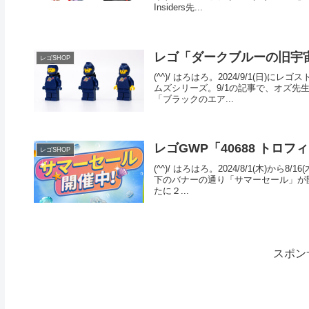
Insiders先...
レゴ「ダークブルーの旧宇宙
レゴSHOP
(^^)/ はろはろ。2024/9/1(日
ムズシリーズ。9/1の記事で、オズ
「ブラックのエア...
レゴGWP「40688 トロ
レゴSHOP
(^^)/ はろはろ。2024/8/1(木
下のバナーの通り「サマーセール」が開催
たに２...
スポン