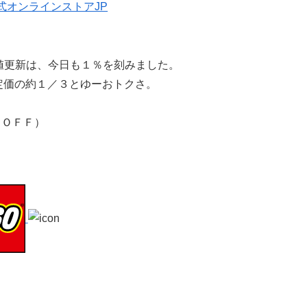
値更新は、今日も１％を刻みました。
定価の約１／３とゆーおトクさ。
％ＯＦＦ）