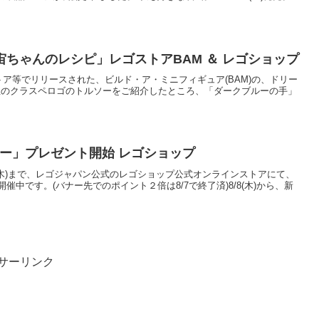
ちゃんのレシピ」レゴストアBAM ＆ レゴショップ
)にレゴストア等でリリースされた、ビルド・ア・ミニフィギュア(BAM)の、ドリー
先生のクラスペロゴのトルソーをご紹介したところ、「ダークブルーの手」
フィー」プレゼント開始 レゴショップ
)から8/16(木)まで、レゴジャパン公式のレゴショップ公式オンラインストアにて、
中です。(バナー先でのポイント２倍は8/7で終了済)8/8(木)から、新
サーリンク