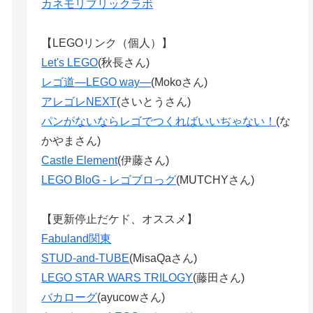
カネモリブリックラボ
【LEGOリンク（個人）】
Let's LEGO
(秋長さん)
レゴ道―LEGO way―
(Mokoさん)
アレゴレNEXT
(さいとうさん)
パンがないならレゴでつくればいいぢゃない！
(な
かやまさん)
Castle Element
(伊藤さん)
LEGO BloG - レゴブロっグ
(MUTCHYさん)
【更新停止だケド、オススメ】
Fabuland関東
STUD-and-TUBE
(MisaQaさん)
LEGO STAR WARS TRILOGY
(藤田さん)
バカローグ
(ayucowさん)