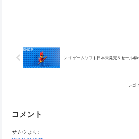
レゴ ゲームソフト日本未発売＆セール@am
レゴ
コメント
サトウ
より: