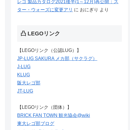
レゴ 製品カタログ2021後半(1～12月)再公開：ス
ター・ウォーズに変更アリ
に
おにぎり
より
凸 LEGOリンク
【LEGOリンク（公認LUG）】
JP-LUG SAKURA メカ部（サクラグ）
J-LUG
KLUG
阪大レゴ部
JT-LUG
【LEGOリンク（団体）】
BRICK FAN TOWN 観光協会@wiki
東大レゴ部ブログ