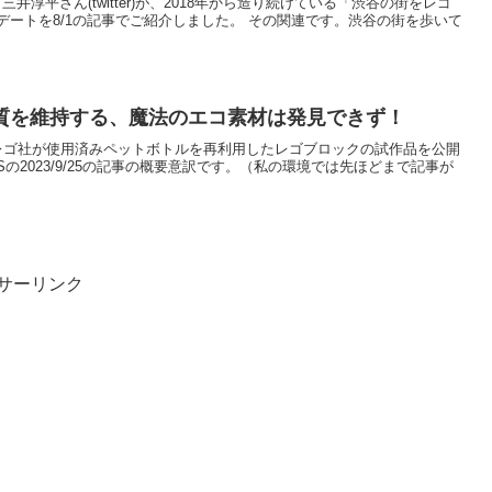
 三井淳平さん(twitter)が、2018年から造り続けている「渋谷の街をレゴ
ートを8/1の記事でご紹介しました。 その関連です。渋谷の街を歩いて
質を維持する、魔法のエコ素材は発見できず！
の記事で、レゴ社が使用済みペットボトルを再利用したレゴブロックの試作品を公開
MESの2023/9/25の記事の概要意訳です。（私の環境では先ほどまで記事が
サーリンク