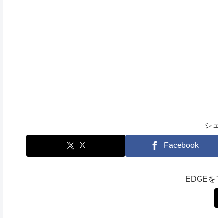
シ
X
Facebook
EDGE