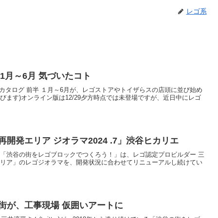
レゴ系
 1月～6月 気づいたコト
製品カタログ 前半 １月～6月が、レゴストアやトイザらスの店頭に並び始め
びます)オンライン版は12/29夕方時点では未登場ですが、近日中にレゴ
開発エリア ジオラマ2024 .7」渋谷ヒカリエ
いている「渋谷の街をレゴブロックでつくろう！」は、レゴ認定プロビルダー 三
再開発エリア」のレゴジオラマを、開発状況に合わせてリニューアルし続けてい
街が、工事現場 仮囲いアートに