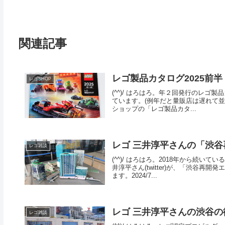
関連記事
レゴ製品カタログ2025前半
レゴSHOP
(^^)/ はろはろ。年２回発行のレゴ
ています。(例年だと量販店は遅れて並
ショップの「レゴ製品カタ...
レゴ 三井淳平さんの「渋谷再
レゴ雑談
(^^)/ はろはろ。2018年から続
井淳平さん(twitter)が、「渋谷
ます。2024/7...
レゴ 三井淳平さんの渋谷の
レゴ雑談