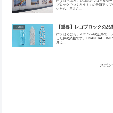
(^^)/ はろはろ。レゴ認定プロビルダー
ブロックでつくろう！」の最新アップデ
いたら、三井さ...
【重要】レゴブロックの品
レゴ雑談
(^^)/ はろはろ。2021/6/24
した件の続報です。FINANCIAL TI
見え...
スポン