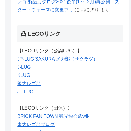
レゴ 製品カタログ2021後半(1～12月)再公開：ス
ター・ウォーズに変更アリ
に
おにぎり
より
凸 LEGOリンク
【LEGOリンク（公認LUG）】
JP-LUG SAKURA メカ部（サクラグ）
J-LUG
KLUG
阪大レゴ部
JT-LUG
【LEGOリンク（団体）】
BRICK FAN TOWN 観光協会@wiki
東大レゴ部ブログ