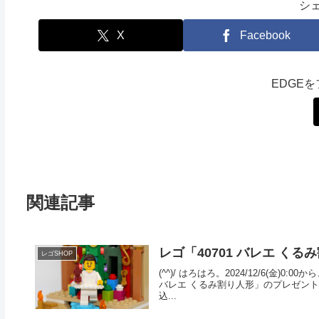
シ
X
Facebook
EDGE
関連記事
レゴ「40701 バレエ く
レゴSHOP
(^^)/ はろはろ。2024/12/6(金
バレエ くるみ割り人形」のプレゼントキ
込...