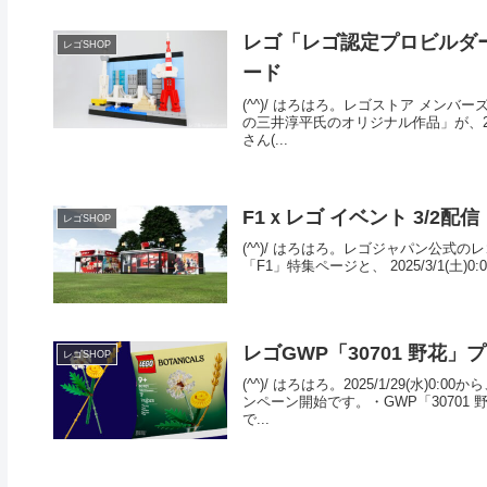
レゴ「レゴ認定プロビルダ
レゴSHOP
ード
(^^)/ はろはろ。レゴストア メンバー
の三井淳平氏のオリジナル作品」が、20
さん(...
F1ｘレゴ イベント 3/2配
レゴSHOP
(^^)/ はろはろ。レゴジャパン公式
「F1」特集ページと、 2025/3/1(土)0:
レゴGWP「30701 野花
レゴSHOP
(^^)/ はろはろ。2025/1/29(
ンペーン開始です。・GWP「30701 
で...