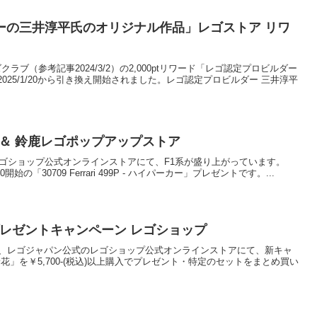
ーの三井淳平氏のオリジナル作品」レゴストア リワ
ズクラブ（参考記事2024/3/2）の2,000ptリワード「レゴ認定プロビルダー
25/1/20から引き換え開始されました。レゴ認定プロビルダー 三井淳平
信 ＆ 鈴鹿レゴポップアップストア
のレゴショップ公式オンラインストアにて、F1系が盛り上がっています。
00開始の「30709 Ferrari 499P - ハイパーカー」プレゼントです。...
」プレゼントキャンペーン レゴショップ
水)0:00から、レゴジャパン公式のレゴショップ公式オンラインストアにて、新キャ
野花」を￥5,700-(税込)以上購入でプレゼント・特定のセットをまとめ買い