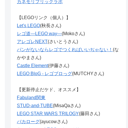
カネモリブリックラボ
【LEGOリンク（個人）】
Let's LEGO
(秋長さん)
レゴ道―LEGO way―
(Mokoさん)
アレゴレNEXT
(さいとうさん)
パンがないならレゴでつくればいいぢゃない！
(な
かやまさん)
Castle Element
(伊藤さん)
LEGO BloG - レゴブロっグ
(MUTCHYさん)
【更新停止だケド、オススメ】
Fabuland関東
STUD-and-TUBE
(MisaQaさん)
LEGO STAR WARS TRILOGY
(藤田さん)
バカローグ
(ayucowさん)