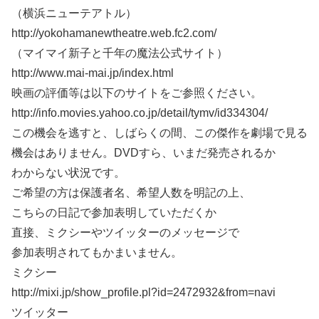
（横浜ニューテアトル）
http://yokohamanewtheatre.web.fc2.com/
（マイマイ新子と千年の魔法公式サイト）
http://www.mai-mai.jp/index.html
映画の評価等は以下のサイトをご参照ください。
http://info.movies.yahoo.co.jp/detail/tymv/id334304/
この機会を逃すと、しばらくの間、この傑作を劇場で見る
機会はありません。DVDすら、いまだ発売されるか
わからない状況です。
ご希望の方は保護者名、希望人数を明記の上、
こちらの日記で参加表明していただくか
直接、ミクシーやツイッターのメッセージで
参加表明されてもかまいません。
ミクシー
http://mixi.jp/show_profile.pl?id=2472932&from=navi
ツイッター