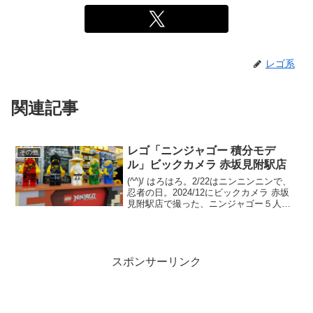
レゴ系
関連記事
レゴ「ニンジャゴー 積分モデ
その他
ル」ビックカメラ 赤坂見附駅店
(^^)/ はろはろ。2/22はニンニンニンで、
忍者の日。2024/12にビックカメラ 赤坂
見附駅店で撮った、ニンジャゴー５人
（ロイド、カイ、コール、ウー先生）の
積分モデルのディスプレイをアップしま
す。
スポンサーリンク