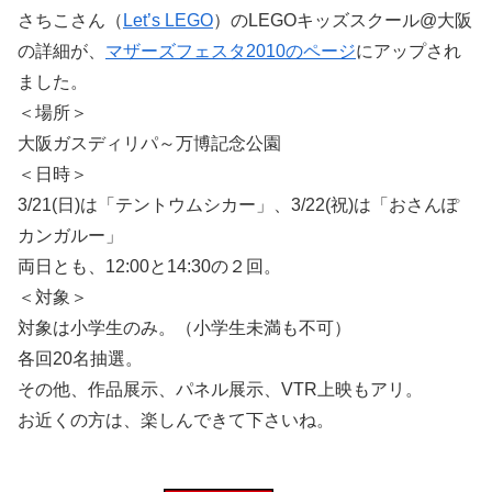
さちこさん（
Let’s LEGO
）のLEGOキッズスクール@大阪
の詳細が、
マザーズフェスタ2010のページ
にアップされ
ました。
＜場所＞
大阪ガスディリパ～万博記念公園
＜日時＞
3/21(日)は「テントウムシカー」、3/22(祝)は「おさんぽ
カンガルー」
両日とも、12:00と14:30の２回。
＜対象＞
対象は小学生のみ。（小学生未満も不可）
各回20名抽選。
その他、作品展示、パネル展示、VTR上映もアリ。
お近くの方は、楽しんできて下さいね。