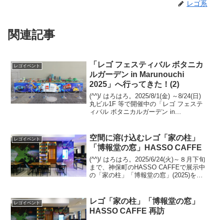
レゴ系
関連記事
「レゴ フェスティバル ボタニカ
レゴイベント
ルガーデン in Marunouchi
2025」へ行ってきた！(2)
(^^)/ はろはろ。2025/8/1(金) ～8/24(日)
丸ビル1F 等で開催中の「レゴ フェステ
ィバル ボタニカルガーデン in
Marunouchi 2025」へ伺いました。何回か
に分けてご紹介します。参考：関連の過
去記事Maru...
空間に溶け込むレゴ「家の柱」
レゴイベント
「博報堂の窓」HASSO CAFFE
(^^)/ はろはろ。2025/6/24(火)～８月下旬
まで、神保町のHASSO CAFFEで展示中
の「家の柱」「博報堂の窓」(2025)を観
に伺いました。デュプロの柱とレゴブロ
ックの壁で組まれた床の間。普段目にす
るレゴブロックのMOCとは...
レゴ「家の柱」「博報堂の窓」
レゴイベント
HASSO CAFFE 再訪