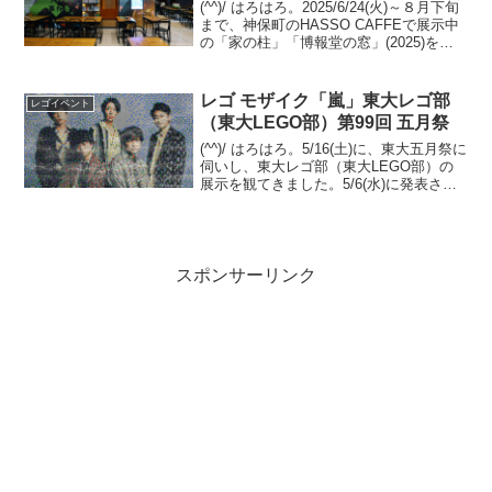
(^^)/ はろはろ。2025/6/24(火)～８月下旬
まで、神保町のHASSO CAFFEで展示中
の「家の柱」「博報堂の窓」(2025)を観
に伺いました。前回（6/27の記事）は、
閉店時刻が前倒しで観られたのが数分だ
ったので、改めて伺い、...
レゴ モザイク「嵐」東大レゴ部
レゴイベント
（東大LEGO部）第99回 五月祭
(^^)/ はろはろ。5/16(土)に、東大五月祭に
伺いし、東大レゴ部（東大LEGO部）の
展示を観てきました。5/6(水)に発表され
た、「嵐」の解散。多くの方が観たこと
があるビジュアルが、レゴ モザイク作品
として五月祭に登場しました。(オフ...
スポンサーリンク