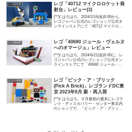
事レゴシ...
レゴ「40712 マイクロロケット発
レゴSHOP
射台」レビュー(3)
(^^)/ はろはろ。2024/2/16(金)0:00から、
レゴジャパン公式のレゴショップ公式オ
ンラインストアにて「40712 マイクロロ
ケット発射台」のプレゼントがスタート
しました。（オファーページ）Insiders限
定はSOLD OUT...
レゴ「40690 ジュール・ヴェルヌ
レゴSHOP
へのオマージュ」レビュー
(^^)/ はろはろ。2024/6/21(金)0:00に、レ
ゴジャパン公式のレゴショップ公式オン
ラインストアにて「40690 ジュール・ヴ
ェルヌへのオマージュ」のプレゼントが
スタートしました。6/23(日)迄です。
6/24(月)から在庫があ...
レゴ「ピック・ア・ブリック
レゴSHOP
(Pick A Brick)」レゴランドDC東
京 2023年9月 新・再入荷
(^^)/ はろはろ。９月最初の週末にレゴラ
ンド・ディスカバリー・センター東京内
のショップで、「ピック・ア・ブリック
(Pick A Brick)」してきました。1g￥10-。
2023/7/7と7/30にアップした分と比較
し、新・再入荷してい...