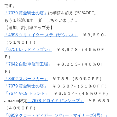
です。
「7079 黄金騎士の塔」
は半額を超えて51%OFF。
もう１箱追加オーダーしちゃいました。
【追加、割引率アップ分】
「4998 クリエイター ステゴザウルス」
￥３,６９０-
（５１％ＯＦＦ）
「6751 レッドドラゴン」
￥３,６７８-（４６％ＯＦ
Ｆ）
「7642 自動車修理工場」
￥８,２１３-（４６％ＯＦ
Ｆ）
「8402 スポーツカー」
￥７８５-（５０％ＯＦＦ）
「7079 黄金騎士の塔」
￥３,６８７-（５１％ＯＦＦ）
「7674 V-19 トラント」
￥６,５１４-（４８％ＯＦＦ）
amazon限定
「7678 ドロイドガンシップ」
￥５,６８９-
（４０％ＯＦＦ）
「8959 クロー・ディガー（パワー・マイナーズ4号）」