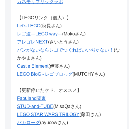
カネモリブリックラボ
【LEGOリンク（個人）】
Let's LEGO
(秋長さん)
レゴ道―LEGO way―
(Mokoさん)
アレゴレNEXT
(さいとうさん)
パンがないならレゴでつくればいいぢゃない！
(な
かやまさん)
Castle Element
(伊藤さん)
LEGO BloG - レゴブロっグ
(MUTCHYさん)
【更新停止だケド、オススメ】
Fabuland関東
STUD-and-TUBE
(MisaQaさん)
LEGO STAR WARS TRILOGY
(藤田さん)
バカローグ
(ayucowさん)