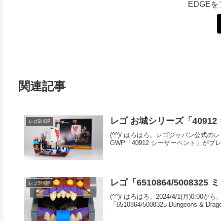
EDGE
関連記事
レゴ お城シリーズ「4091
レゴSHOP
(^^)/ はろはろ。レゴジャパン公式のレ
GWP「40912 シーサーペント」がプレ
レゴ「6510864/5008
レゴSHOP
(^^)/ はろはろ。2024/4/1(月
「6510864/5008325 Dungeon