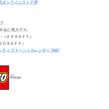
ップ。
00-台に突入デス。
-（６５％ＯＦＦ）
６０％ＯＦＦ）