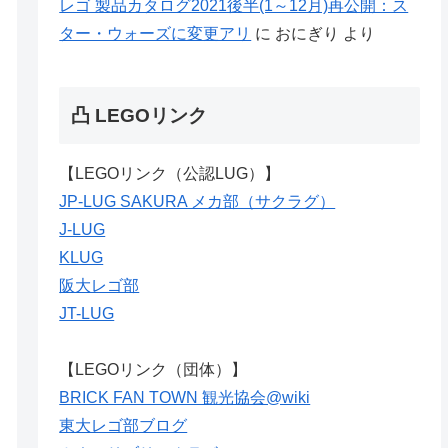
レゴ 製品カタログ2021後半(1～12月)再公開：ス
ター・ウォーズに変更アリ
に
おにぎり
より
凸 LEGOリンク
【LEGOリンク（公認LUG）】
JP-LUG SAKURA メカ部（サクラグ）
J-LUG
KLUG
阪大レゴ部
JT-LUG
【LEGOリンク（団体）】
BRICK FAN TOWN 観光協会@wiki
東大レゴ部ブログ