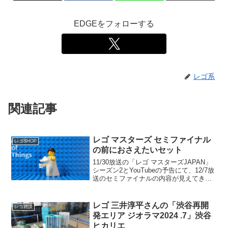
EDGEをフォローする
レゴ系
関連記事
レゴ マスターズ セミファイナル
レゴSHOP
の前におさえたいセット
11/30放送の「レゴ マスターズJAPAN」
シーズン2とYouTubeの予告にて、12/7放
送のセミファイナルの内容が見えてきま
した。「レゴ マスターズJAPAN」シーズ
ン1のセミファイナルのテーマ「カットイ
ンハーフ」に近く、乗り物の既存...
レゴ 三井淳平さんの「渋谷再開
レゴ雑談
発エリア ジオラマ2024 .7」渋谷
ヒカリエ