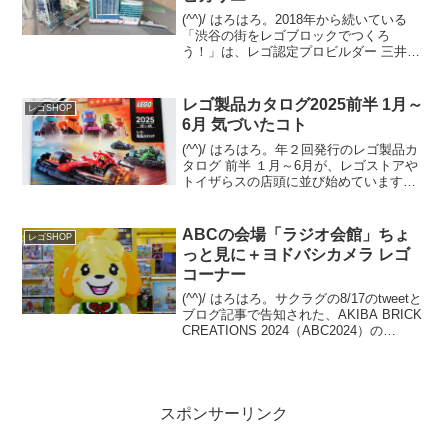
(^^)/ はろはろ。2018年から続いている
「渋谷の街をレゴブロックでつくろ
う！」は、レゴ認定プロビルダー 三井淳
平さん(twitter)が、「渋谷再開発エリア」
のレゴジオラマを、開発状況に合わせて
リニューアルし続けています。2024/7...
レゴ製品カタログ2025前半 1月～
レゴSHOP
6月 気づいたコト
(^^)/ はろはろ。年２回発行のレゴ製品カ
タログ 前半 １月～6月が、レゴストアや
トイザらスの店頭に並び始めています。
(例年だと量販店は遅れて並びます)オンラ
イン版は12/29夕方時点では未登場です
が、近日中にレゴショップの「レゴ製品
ABCの会場「ラジオ会館」ちょ
レゴSHOP
カタ...
っと見に＋ヨドバシカメラ レゴ
コーナー
(^^)/ はろはろ。サクラグの8/17のtweetと
ブログ記事で告知された、AKIBA BRICK
CREATIONS 2024（ABC2024）の
11/16(土)開催。今年の会場は、なんとJR
秋葉原駅前の【秋葉原ラジオ会館】で
す。とゆー...
スポンサーリンク