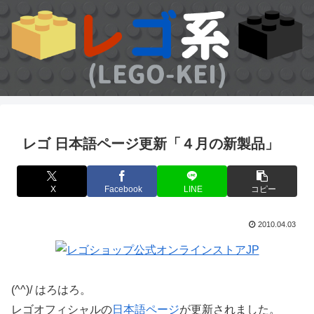
レゴ 日本語ページ更新「４月の新製品」
X
Facebook
LINE
コピー
2010.04.03
(^^)/ はろはろ。
レゴオフィシャルの
日本語ページ
が更新されました。