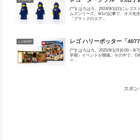
レゴSHOP
(^^)/ はろはろ。2024/9/1(日
ムズシリーズ。9/1の記事で、オズ
「ブラックのエア...
レゴ ハリーポッター「407
レゴSHOP
(^^)/ はろはろ。2025/9/1(月)0
学期」イベントが開催。その中で、GW
ー...
スポン