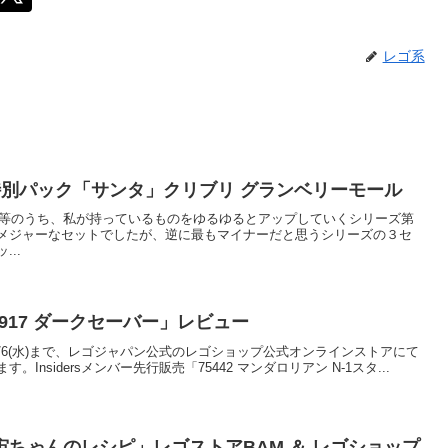
レゴ系
特別パック「サンタ」クリブリ グランベリーモール
セット等のうち、私が持っているものをゆるゆるとアップしていくシリーズ第
メジャーなセットでしたが、逆に最もマイナーだと思うシリーズの３セ
..
917 ダークセーバー」レビュー
0:00から5/6(水)まで、レゴジャパン公式のレゴショップ公式オンラインストアにて
nsidersメンバー先行販売「75442 マンダロリアン N-1スタ...
ちゃんのレシピ」レゴストアBAM ＆ レゴショップ