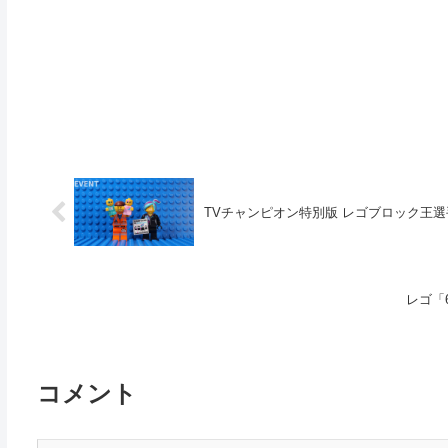
TVチャンピオン特別版 レゴブロック王選
レゴ「6
コメント