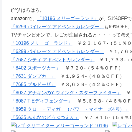
(^^)/ はろはろ。
amazonで、
「10196 メリーゴーランド」
が、51%OFF
「6299 パイレーツ アドベントカレンダー」
も69%OFF
TVチャンピオンで、レゴが注目されると・・・って考え
「10196 メリーゴーランド」
￥２３,１６７-（５１％
「6299 パイレーツ アドベントカレンダー」
￥１,７６３
「7687 シティ アドベントカレンダー」
￥１,７３３-（
「8402 スポーツカー」
￥７２０-（５４％ＯＦＦ）
「7631 ダンプカー」
￥１,９２４-（４８％ＯＦＦ）
「7685 ブルドーザ」
￥３,６２９-（４２％ＯＦＦ）
「8037 アナキンのY-ウィング・スターファイター」
￥７
「8087 TIEディフェンダー」
￥５,６６８-（４６％ＯＦ
「8959 クロー・ディガー（パワー・マイナーズ4号）」
「5635 みんなのどうぶつえん」
￥７,８１５-（５９％