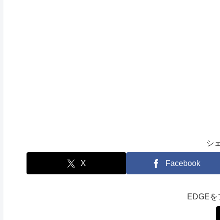
シ
X
Facebook
EDGE