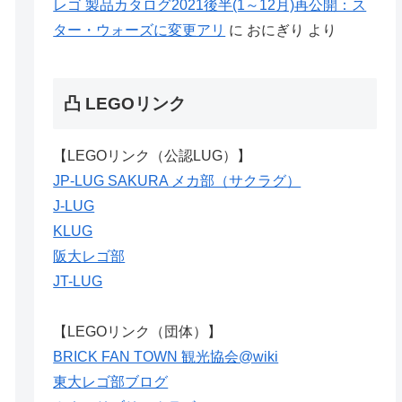
レゴ 製品カタログ2021後半(1～12月)再公開：ス
ター・ウォーズに変更アリ
に
おにぎり
より
凸 LEGOリンク
【LEGOリンク（公認LUG）】
JP-LUG SAKURA メカ部（サクラグ）
J-LUG
KLUG
阪大レゴ部
JT-LUG
【LEGOリンク（団体）】
BRICK FAN TOWN 観光協会@wiki
東大レゴ部ブログ