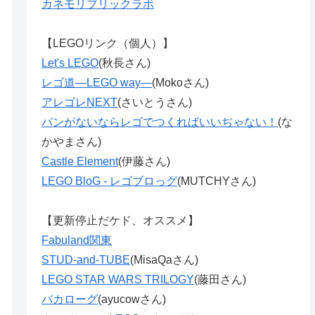
カネモリブリックラボ
【LEGOリンク（個人）】
Let's LEGO
(秋長さん)
レゴ道―LEGO way―
(Mokoさん)
アレゴレNEXT
(さいとうさん)
パンがないならレゴでつくればいいぢゃない！
(な
かやまさん)
Castle Element
(伊藤さん)
LEGO BloG - レゴブロっグ
(MUTCHYさん)
【更新停止だケド、オススメ】
Fabuland関東
STUD-and-TUBE
(MisaQaさん)
LEGO STAR WARS TRILOGY
(藤田さん)
バカローグ
(ayucowさん)