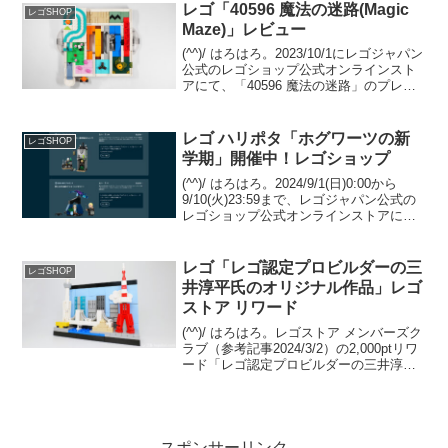
「421...
レゴ「40596 魔法の迷路(Magic
レゴSHOP
Maze)」レビュー
(^^)/ はろはろ。2023/10/1にレゴジャパン
公式のレゴショップ公式オンラインスト
アにて、「40596 魔法の迷路」のプレゼ
ントがスタート。（プロモーションペー
ジ）￥21,000-(税込)以上購入が条件で
す。10/1は新製品が多いの...
レゴ ハリポタ「ホグワーツの新
レゴSHOP
学期」開催中！レゴショップ
(^^)/ はろはろ。2024/9/1(日)0:00から
9/10(火)23:59まで、レゴジャパン公式の
レゴショップ公式オンラインストアにて
ハリー・ポッターのキャンペーン「ホグ
ワーツの新学期」が開催中です。キャン
ペーン内容等をご紹介します。...
レゴ「レゴ認定プロビルダーの三
レゴSHOP
井淳平氏のオリジナル作品」レゴ
ストア リワード
(^^)/ はろはろ。レゴストア メンバーズク
ラブ（参考記事2024/3/2）の2,000ptリワ
ード「レゴ認定プロビルダーの三井淳平
氏のオリジナル作品」が、2025/1/20から
引き換え開始されました。レゴ認定プロ
ビルダー 三井淳平さん(...
スポンサーリンク