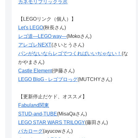
カネモリブリックラボ
【LEGOリンク（個人）】
Let's LEGO
(秋長さん)
レゴ道―LEGO way―
(Mokoさん)
アレゴレNEXT
(さいとうさん)
パンがないならレゴでつくればいいぢゃない！
(な
かやまさん)
Castle Element
(伊藤さん)
LEGO BloG - レゴブロっグ
(MUTCHYさん)
【更新停止だケド、オススメ】
Fabuland関東
STUD-and-TUBE
(MisaQaさん)
LEGO STAR WARS TRILOGY
(藤田さん)
バカローグ
(ayucowさん)