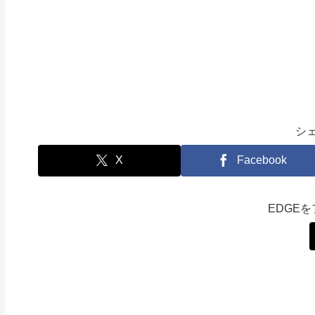
シ
X
Facebook
EDGE