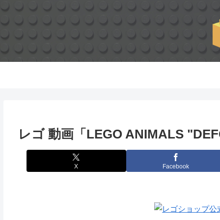
レゴ 動画「LEGO ANIMALS "DEFG" 
X
Facebook