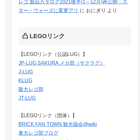
レゴ 製品カタログ2021後半(1～12月)再公開：ス
ター・ウォーズに変更アリ
に
おにぎり
より
凸 LEGOリンク
【LEGOリンク（公認LUG）】
JP-LUG SAKURA メカ部（サクラグ）
J-LUG
KLUG
阪大レゴ部
JT-LUG
【LEGOリンク（団体）】
BRICK FAN TOWN 観光協会@wiki
東大レゴ部ブログ