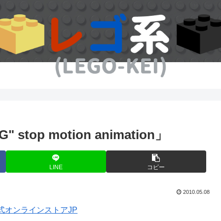
stop motion animation」
LINE
コピー
2010.05.08