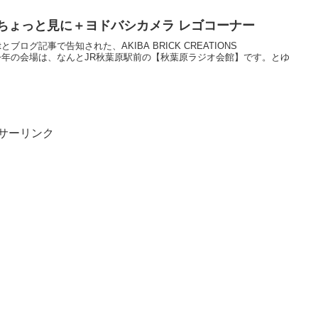
ちょっと見に＋ヨドバシカメラ レゴコーナー
etとブログ記事で告知された、AKIBA BRICK CREATIONS
土)開催。今年の会場は、なんとJR秋葉原駅前の【秋葉原ラジオ会館】です。とゆ
サーリンク