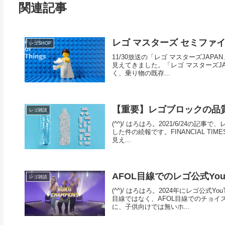
関連記事
レゴ マスターズ セミファ
レゴSHOP
11/30放送の「レゴ マスターズJAPA
見えてきました。「レゴ マスターズJ
く、乗り物の既存...
【重要】レゴブロックの品
レゴ雑談
(^^)/ はろはろ。2021/6/24
した件の続報です。FINANCIAL TI
見え...
AFOL目線でのレゴ公式YouT
レゴ雑談
(^^)/ はろはろ。2024年にレゴ公
目線ではなく、AFOL目線でのチョ
に、子供向けでは無いホ...