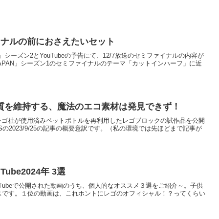
イナルの前におさえたいセット
N」シーズン2とYouTubeの予告にて、12/7放送のセミファイナルの内容が
APAN」シーズン1のセミファイナルのテーマ「カットインハーフ」に近
質を維持する、魔法のエコ素材は発見できず！
の記事で、レゴ社が使用済みペットボトルを再利用したレゴブロックの試作品を公開
MESの2023/9/25の記事の概要意訳です。（私の環境では先ほどまで記事が
ube2024年 3選
式YouTubeで公開された動画のうち、個人的なオススメ３選をご紹介～。子供
イスです。１位の動画は、これホントにレゴのオフィシャル！？ってくらい