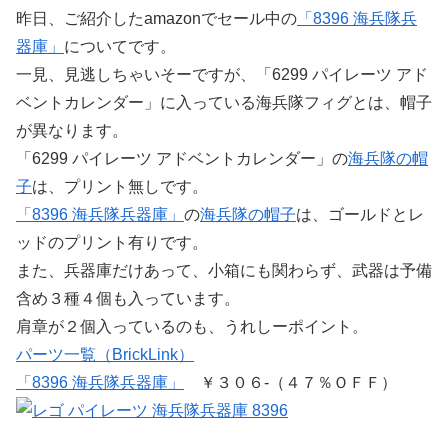
昨日、ご紹介したamazonでセール中の
「8396 海兵隊兵
器庫」
についてです。
一見、見逃しちゃいそーですが、「6299 パイレーツ アド
ベントカレンダー」に入っている海兵隊フィグとは、帽子
が異なります。
「6299 パイレーツ アドベントカレンダー」の
海兵隊の帽
子
は、プリント無しです。
「8396 海兵隊兵器庫」
の
海兵隊の帽子
は、ゴールドとレ
ッドのプリント有りです。
また、兵器庫だけあって、小箱にも関わらず、武器は予備
含め３種４個も入っています。
肩章が２個入っているのも、うれしーポイント。
パーツ一覧（BrickLink）
「8396 海兵隊兵器庫」
￥３０６-（４７％ＯＦＦ）