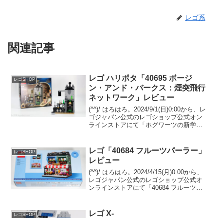
レゴ系
関連記事
レゴ ハリポタ「40695 ボージ
レゴSHOP
ン・アンド・バークス：煙突飛行
ネットワーク」レビュー
(^^)/ はろはろ。2024/9/1(日)0:00から、レ
ゴジャパン公式のレゴショップ公式オン
ラインストアにて「ホグワーツの新学
期」がスタートし、「40695 ボージン・
アンド・バークス：煙突飛行ネットワー
ク」のプレゼントがスタートしてい...
レゴ「40684 フルーツパーラー」
レゴSHOP
レビュー
(^^)/ はろはろ。2024/4/15(月)0:00から、
レゴジャパン公式のレゴショップ公式オ
ンラインストアにて「40684 フルーツパ
ーラー」のプレゼントがスタートしまし
た。 （プロモーションページ）￥28,000-
(税込)以上購入 且...
レゴ X-
レゴSHOP