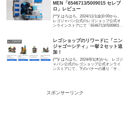
MEN「6546713/5009015 セレブ
ロ」レビュー
(^^)/ はろはろ。2024/11/1(金)0:00から、
レゴジャパン公式のレゴショップ公式オ
ンラインストアにて「6546713//5009015
セレブロ」のプレゼントがスタート予定
です。 （オファーページ）「76294 X-
Men：X...
レゴショップのリワードに「ニン
レゴSHOP
ジャゴーシティ」一挙２セット追
加！
(^^)/ はろはろ。2024/8/1(木)から、レゴジ
ャパン公式のレゴショップ公式オンライ
ンストアにて、下のバナーの通り「サマ
ーセール」が開催中ですが、さらなるネ
タが投入されました！「Insiders特典（リ
ワードセンター）」に、「407...
スポンサーリンク