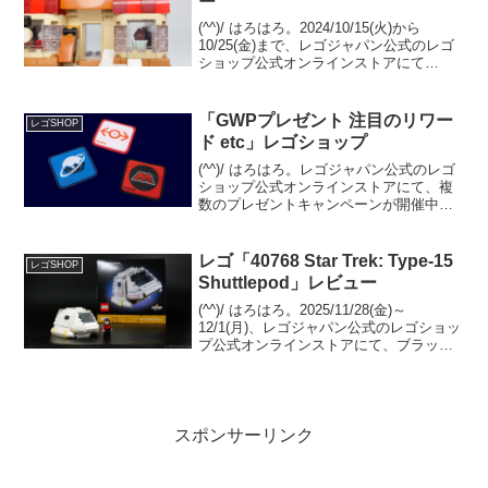
ー
(^^)/ はろはろ。2024/10/15(火)から
10/25(金)まで、レゴジャパン公式のレゴ
ショップ公式オンラインストアにて
「40696 パン屋さん」のプレゼントキャ
ンペーンが開催中です。 （プロモーショ
ンページ）￥28,000-(税込...
「GWPプレゼント 注目のリワー
レゴSHOP
ド etc」レゴショップ
(^^)/ はろはろ。レゴジャパン公式のレゴ
ショップ公式オンラインストアにて、複
数のプレゼントキャンペーンが開催中で
す。また、6/1から（一部の）実店舗で紙
の「レゴ製品カタログ(1～12月)」の配布
が開始されました。電子版ももうすぐ来
レゴ「40768 Star Trek: Type-15
レゴSHOP
ると思...
Shuttlepod」レビュー
(^^)/ はろはろ。2025/11/28(金)～
12/1(月)、レゴジャパン公式のレゴショッ
プ公式オンラインストアにて、ブラック
フライデー、サイバーマンデーが開催さ
れ、先着でGWP「40768 Star Trek: Type-
15 Shu...
スポンサーリンク