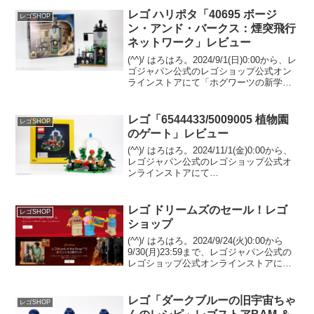
レゴ ハリポタ「40695 ボージ
レゴSHOP
ン・アンド・バークス：煙突飛行
ネットワーク」レビュー
(^^)/ はろはろ。2024/9/1(日)0:00から、レ
ゴジャパン公式のレゴショップ公式オン
ラインストアにて「ホグワーツの新学
期」がスタートし、「40695 ボージン・
アンド・バークス：煙突飛行ネットワー
ク」のプレゼントがスタートしてい...
レゴ「6544433/5009005 植物園
レゴSHOP
のゲート」レビュー
(^^)/ はろはろ。2024/11/1(金)0:00から、
レゴジャパン公式のレゴショップ公式オ
ンラインストアにて
「6544433/5009005 植物園のゲート」の
プレゼントがスタート予定です。 （オフ
ァーページ）「21353 ボタニカル...
レゴ ドリームズのセール！レゴ
レゴSHOP
ショップ
(^^)/ はろはろ。2024/9/24(火)0:00から
9/30(月)23:59まで、レゴジャパン公式の
レゴショップ公式オンラインストアにて
「ドリームズシリーズのセール」、「ロ
ード・オブ・ザ・リングの一部セット ポ
イント２倍」が開催されま...
レゴ「ダークブルーの旧宇宙ちゃ
レゴSHOP