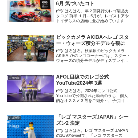
6月 気づいたコト
(^^)/ はろはろ。年２回発行のレゴ製品カ
タログ 前半 １月～6月が、レゴストアや
トイザらスの店頭に並び始めています。
(例年だと量販店は遅れて並びます)オンラ
イン版は12/29夕方時点では未登場です
が、近日中にレゴショップの「レゴ製品
ビックカメラ AKIBAへレゴ スタ
レゴSHOP
カタ...
ー・ウォーズ積分モデルを観に
(^^)/ はろはろ。秋葉原のビックカメラ
AKIBA 7Fのレゴコーナーには、スター・
ウォーズの積分モデルがディスプレイさ
れています。C-3POとヨーダの2体。C-
3POはエプロン姿。 ヨーダは目がクリク
リしたアニメ調の積分モデルではなく...
AFOL目線でのレゴ公式
レゴ雑談
YouTube2024年 3選
(^^)/ はろはろ。2024年にレゴ公式
YouTubeで公開された動画のうち、個人
的なオススメ３選をご紹介～。子供目線
ではなく、AFOL目線でのチョイスです。
１位の動画は、これホントにレゴのオフ
ィシャル！？ってくらいに、子供向けで
「レゴ マスターズJAPAN」シー
レゴ雑談
は無いホ...
ズン2 決定
(^^)/ はろはろ。レゴ マスターズ JAPAN
の10/9のtweetで、「レゴ マスターズ