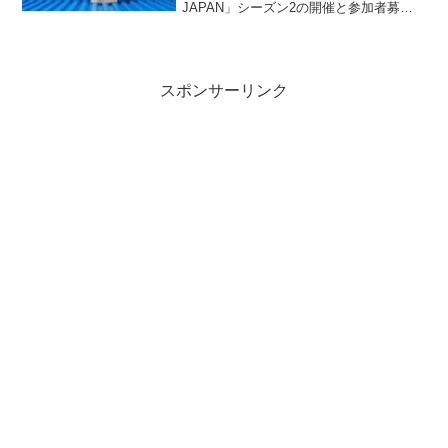
JAPAN」シーズン2の開催と参加者募集
が発表されました。発表から収録まで1カ
月なく、スケジュールはかなり急です
が、チャレンジされる方はゼヒ。番組...
スポンサーリンク