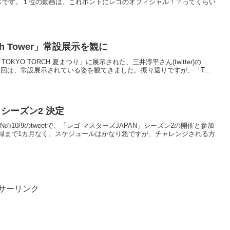
イスです。１位の動画は、これホントにレゴのオフィシャル！？ってくらい
h Tower」常設展示を観に
、「TOKYO TORCH 夏まつり」に展示された、三井淳平さん(twitter)の
た。今回は、常設展示されている姿を観てきました。振り返りですが、「T...
」シーズン2 決定
PANの10/9のtweetで、「レゴ マスターズJAPAN」シーズン2の開催と参加
録まで1カ月なく、スケジュールはかなり急ですが、チャレンジされる方
サーリンク