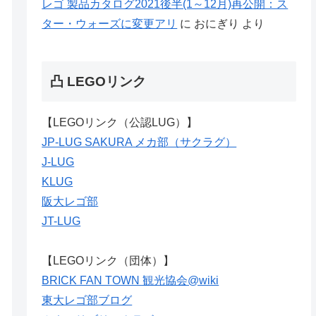
レゴ 製品カタログ2021後半(1～12月)再公開：ス
ター・ウォーズに変更アリ
に
おにぎり
より
凸 LEGOリンク
【LEGOリンク（公認LUG）】
JP-LUG SAKURA メカ部（サクラグ）
J-LUG
KLUG
阪大レゴ部
JT-LUG
【LEGOリンク（団体）】
BRICK FAN TOWN 観光協会@wiki
東大レゴ部ブログ