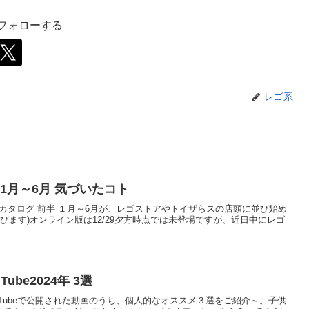
をフォローする
レゴ系
 1月～6月 気づいたコト
製品カタログ 前半 １月～6月が、レゴストアやトイザらスの店頭に並び始め
びます)オンライン版は12/29夕方時点では未登場ですが、近日中にレゴ
ube2024年 3選
式YouTubeで公開された動画のうち、個人的なオススメ３選をご紹介～。子供