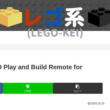
and Build Remote for
LINE
コピー
2010.10.15