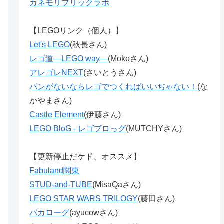
カネモリブリックラボ
【LEGOリンク（個人）】
Let's LEGO
(秋長さん)
レゴ道―LEGO way―
(Mokoさん)
アレゴレNEXT
(さいとうさん)
パンがないならレゴでつくればいいぢゃない！
(な
かやまさん)
Castle Element
(伊藤さん)
LEGO BloG - レゴブロっグ
(MUTCHYさん)
【更新停止だケド、オススメ】
Fabuland関東
STUD-and-TUBE
(MisaQaさん)
LEGO STAR WARS TRILOGY
(藤田さん)
バカローグ
(ayucowさん)