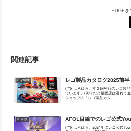
EDGE
関連記事
レゴ製品カタログ2025前半
レゴSHOP
(^^)/ はろはろ。年２回発行のレゴ
ています。(例年だと量販店は遅れて並
ショップの「レゴ製品カタ...
AFOL目線でのレゴ公式YouT
レゴ雑談
(^^)/ はろはろ。2024年にレゴ公