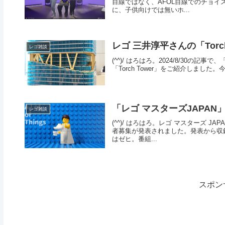
目線ではなく、AFOL目線でのチョ
に、子供向けでは無いホ...
レゴ 三井淳平さんの「Torc
レゴ雑談
(^^)/ はろはろ。2024/8/30の記事で
「Torch Tower」をご紹介しまし
「レゴ マスターズJAPAN
レゴ雑談
(^^)/ はろはろ。レゴ マスターズ JA
者募集が発表されました。発表から収
はゼヒ。番組...
スポン