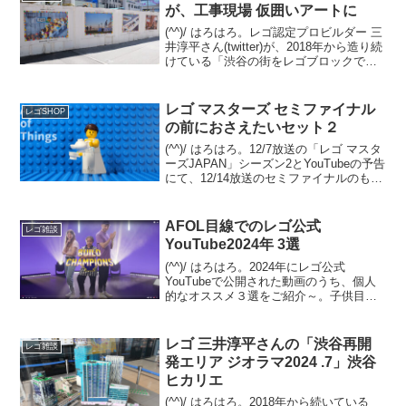
が、工事現場 仮囲いアートに
(^^)/ はろはろ。レゴ認定プロビルダー 三
井淳平さん(twitter)が、2018年から造り続
けている「渋谷の街をレゴブロックでつ
くろう！」の最新アップデートを8/1の記
事でご紹介しました。 その関連です。渋
谷の街を歩いていたら、三井さ...
レゴ マスターズ セミファイナル
レゴSHOP
の前におさえたいセット２
(^^)/ はろはろ。12/7放送の「レゴ マスタ
ーズJAPAN」シーズン2とYouTubeの予告
にて、12/14放送のセミファイナルのもう
１対決の内容が見えてきました。テーマ
は「レゴ フォートナイト」。12/7 セミフ
ァイナルでは、既存セ...
AFOL目線でのレゴ公式
レゴ雑談
YouTube2024年 3選
(^^)/ はろはろ。2024年にレゴ公式
YouTubeで公開された動画のうち、個人
的なオススメ３選をご紹介～。子供目線
ではなく、AFOL目線でのチョイスです。
１位の動画は、これホントにレゴのオフ
ィシャル！？ってくらいに、子供向けで
レゴ 三井淳平さんの「渋谷再開
レゴ雑談
は無いホ...
発エリア ジオラマ2024 .7」渋谷
ヒカリエ
(^^)/ はろはろ。2018年から続いている