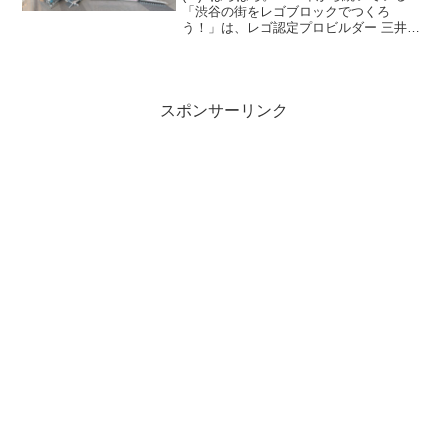
「渋谷の街をレゴブロックでつくろ
う！」は、レゴ認定プロビルダー 三井淳
平さん(twitter)が、「渋谷再開発エリア」
のレゴジオラマを、開発状況に合わせて
リニューアルし続けています。2024/7...
スポンサーリンク