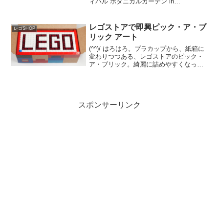
ィバル ボタニカルガーデン in
Marunouchi 2025」へ伺いました。何回か
に分けてご紹介します。
Marunouchi.com...
レゴストアで即興ピック・ア・ブ
レゴSHOP
リック アート
(^^)/ はろはろ。プラカップから、紙箱に
変わりつつある、レゴストアのピック・
ア・ブリック。綺麗に詰めやすくなった
ので、店舗で即興でアート的なお遊び
を。もちろん、その時・その場にあるピ
ック・ア・ブリックのパーツのみで店舗
で詰め。 過去の購...
スポンサーリンク