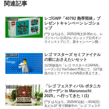
関連記事
レゴGWP「40782 熱帯雨林」プ
レゴSHOP
レゼントキャンペーン レゴショ
ップ
(^^)/ はろはろ。2025/2/8(土)0:00から、レ
ゴジャパン公式のレゴショップ公式オン
ラインストアにて、新キャンペーン開始
です。・GWP「40782 熱帯雨林」を
￥21,600-(税込)以上購入でプレゼント・
Insidersポイン...
レゴ マスターズ セミファイナル
レゴSHOP
の前におさえたいセット
11/30放送の「レゴ マスターズJAPAN」
シーズン2とYouTubeの予告にて、12/7放
送のセミファイナルの内容が見えてきま
した。「レゴ マスターズJAPAN」シーズ
ン1のセミファイナルのテーマ「カットイ
ンハーフ」に近く、乗り物の既存...
「レゴ フェスティバル ボタニカ
レゴSHOP
ルガーデン in Marunouchi
2025」へ行ってきた！(1)
(^^)/ はろはろ。2025/8/1(金) ～8/24(日)
丸ビル1F 等で開催中の「レゴ フェステ