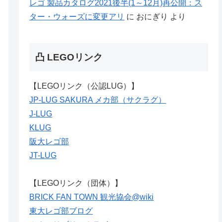
レゴ 製品カタログ2021後半(1～12月)再公開：ス
ター・ウォーズに変更アリ
に
おにぎり
より
凸 LEGOリンク
【LEGOリンク（公認LUG）】
JP-LUG SAKURA メカ部（サクラグ）
J-LUG
KLUG
阪大レゴ部
JT-LUG
【LEGOリンク（団体）】
BRICK FAN TOWN 観光協会@wiki
東大レゴ部ブログ