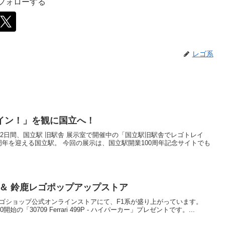
をフォローする
レゴ系
イン！」を観に国立へ！
～10(日)の2日間、国立駅 旧駅舎 展示室で開催中の「国立駅旧駅舎でレゴトレイ
周年を迎える国立駅。 今回の展示は、国立駅開業100周年記念サイトでも
信 ＆ 鈴鹿レゴポップアップストア
のレゴショップ公式オンラインストアにて、F1系が盛り上がっています。
00開始の「30709 Ferrari 499P - ハイパーカー」プレゼントです。...