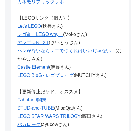
カネモリブリックラボ
【LEGOリンク（個人）】
Let's LEGO
(秋長さん)
レゴ道―LEGO way―
(Mokoさん)
アレゴレNEXT
(さいとうさん)
パンがないならレゴでつくればいいぢゃない！
(な
かやまさん)
Castle Element
(伊藤さん)
LEGO BloG - レゴブロっグ
(MUTCHYさん)
【更新停止だケド、オススメ】
Fabuland関東
STUD-and-TUBE
(MisaQaさん)
LEGO STAR WARS TRILOGY
(藤田さん)
バカローグ
(ayucowさん)