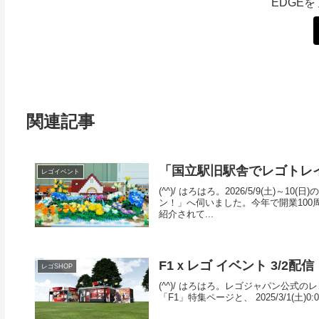
EDGE
関連記事
「国立駅旧駅舎でレゴトレ
レゴイベント
(^^)/ はろはろ。2026/5/9(土)
ン！」へ伺いました。今年で開業100
紹介されて...
F1ｘレゴ イベント 3/2配
レゴSHOP
(^^)/ はろはろ。レゴジャパン公式
「F1」特集ページと、 2025/3/1(土)0: