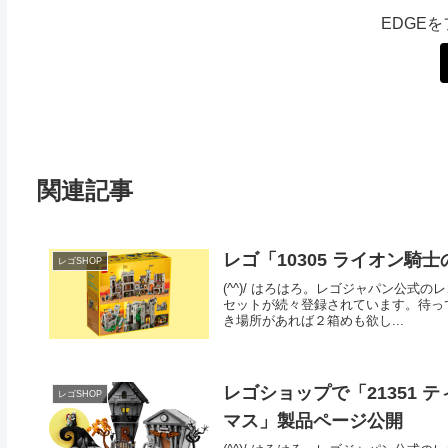
EDGE
関連記事
レゴ「10305 ライオン騎士の
レゴSHOP
(^^)/ はろはろ。レゴジャパン公
セットが続々登録されています。待って
き場所があれば２箱めも欲し...
レゴショップで「21351
レゴSHOP
マス」製品ページ公開