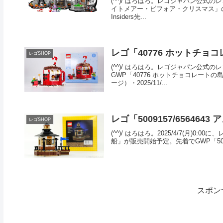
(^^)/ はろはろ。レゴジャパン公式
イトメアー・ビフォア・クリスマス」の製
Insiders先...
レゴ「40776 ホットチョ
レゴSHOP
(^^)/ はろはろ。レゴジャパン公
GWP「40776 ホットチョコレートの
ージ）・2025/11/...
レゴ「5009157/65646
レゴSHOP
(^^)/ はろはろ。2025/4/7(月)0:
船」が販売開始予定。先着でGWP「5009
スポン