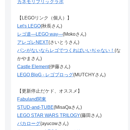
カネモリブリックラボ
【LEGOリンク（個人）】
Let's LEGO
(秋長さん)
レゴ道―LEGO way―
(Mokoさん)
アレゴレNEXT
(さいとうさん)
パンがないならレゴでつくればいいぢゃない！
(な
かやまさん)
Castle Element
(伊藤さん)
LEGO BloG - レゴブロっグ
(MUTCHYさん)
【更新停止だケド、オススメ】
Fabuland関東
STUD-and-TUBE
(MisaQaさん)
LEGO STAR WARS TRILOGY
(藤田さん)
バカローグ
(ayucowさん)