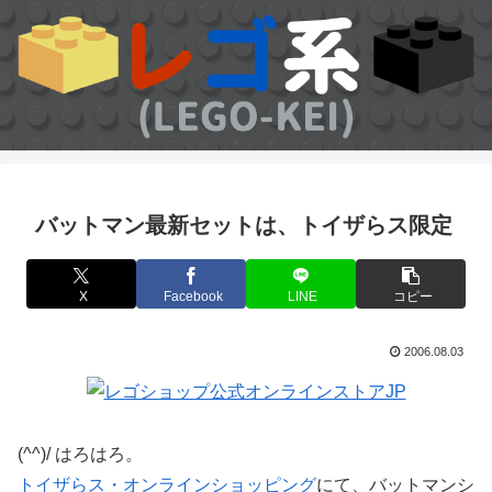
バットマン最新セットは、トイザらス限定
X
Facebook
LINE
コピー
2006.08.03
(^^)/ はろはろ。
トイザらス・オンラインショッピング
にて、バットマンシ