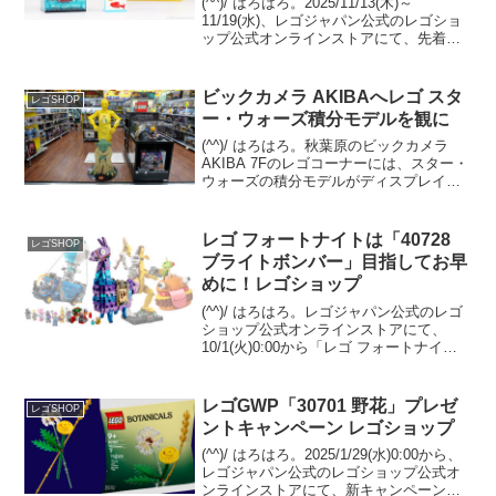
(^^)/ はろはろ。2025/11/13(木)～
11/19(水)、レゴジャパン公式のレゴショ
ップ公式オンラインストアにて、先着で
GWP「6609245/5009823 水槽フィルター
とさかなのエサ」がプレゼントされま
す。 条件は「1036...
ビックカメラ AKIBAへレゴ スタ
レゴSHOP
ー・ウォーズ積分モデルを観に
(^^)/ はろはろ。秋葉原のビックカメラ
AKIBA 7Fのレゴコーナーには、スター・
ウォーズの積分モデルがディスプレイさ
れています。C-3POとヨーダの2体。C-
3POはエプロン姿。 ヨーダは目がクリク
リしたアニメ調の積分モデルではなく...
レゴ フォートナイトは「40728
レゴSHOP
ブライトボンバー」目指してお早
めに！レゴショップ
(^^)/ はろはろ。レゴジャパン公式のレゴ
ショップ公式オンラインストアにて、
10/1(火)0:00から「レゴ フォートナイ
ト」の４セットが発売となります。
GWP「40728 ブライトボンバー」が
Insiders限定で￥12,500-(税込...
レゴGWP「30701 野花」プレゼ
レゴSHOP
ントキャンペーン レゴショップ
(^^)/ はろはろ。2025/1/29(水)0:00から、
レゴジャパン公式のレゴショップ公式オ
ンラインストアにて、新キャンペーン開