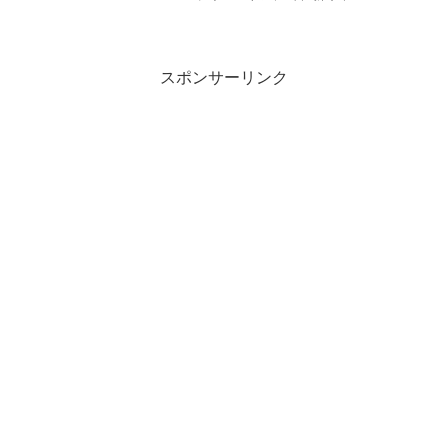
始です。・GWP「30701 野花」を
￥5,700-(税込)以上購入でプレゼント・特
定のセットをまとめ買いで...
スポンサーリンク