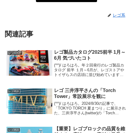
レゴ系
関連記事
レゴ製品カタログ2025前半 1月～
レゴSHOP
6月 気づいたコト
(^^)/ はろはろ。年２回発行のレゴ製品カ
タログ 前半 １月～6月が、レゴストアや
トイザらスの店頭に並び始めています。
(例年だと量販店は遅れて並びます)オンラ
イン版は12/29夕方時点では未登場です
が、近日中にレゴショップの「レゴ製品
レゴ 三井淳平さんの「Torch
レゴ雑談
カタ...
Tower」常設展示を観に
(^^)/ はろはろ。2024/8/30の記事で、
「TOKYO TORCH 夏まつり」に展示され
た、三井淳平さん(twitter)の「Torch
Tower」をご紹介しました。今回は、常設
展示されている姿を観てきました。振り
返りですが、「T...
【重要】レゴブロックの品質を維
レゴ雑談