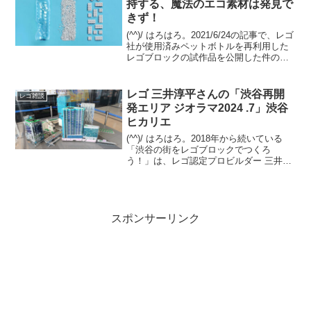
持する、魔法のエコ素材は発見で
きず！
(^^)/ はろはろ。2021/6/24の記事で、レゴ
社が使用済みペットボトルを再利用した
レゴブロックの試作品を公開した件の続
報です。FINANCIAL TIMESの2023/9/25
の記事の概要意訳です。（私の環境では
先ほどまで記事が見え...
レゴ 三井淳平さんの「渋谷再開
レゴ雑談
発エリア ジオラマ2024 .7」渋谷
ヒカリエ
(^^)/ はろはろ。2018年から続いている
「渋谷の街をレゴブロックでつくろ
う！」は、レゴ認定プロビルダー 三井淳
平さん(twitter)が、「渋谷再開発エリア」
のレゴジオラマを、開発状況に合わせて
リニューアルし続けています。2024/7...
スポンサーリンク