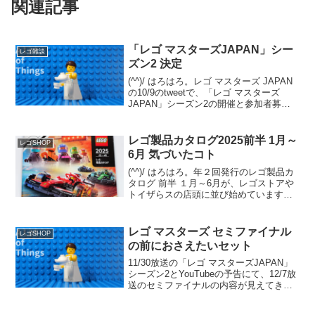
関連記事
「レゴ マスターズJAPAN」シー
レゴ雑談
ズン2 決定
(^^)/ はろはろ。レゴ マスターズ JAPAN
の10/9のtweetで、「レゴ マスターズ
JAPAN」シーズン2の開催と参加者募集
が発表されました。発表から収録まで1カ
月なく、スケジュールはかなり急です
が、チャレンジされる方はゼヒ。番組...
レゴ製品カタログ2025前半 1月～
レゴSHOP
6月 気づいたコト
(^^)/ はろはろ。年２回発行のレゴ製品カ
タログ 前半 １月～6月が、レゴストアや
トイザらスの店頭に並び始めています。
(例年だと量販店は遅れて並びます)オンラ
イン版は12/29夕方時点では未登場です
が、近日中にレゴショップの「レゴ製品
レゴ マスターズ セミファイナル
レゴSHOP
カタ...
の前におさえたいセット
11/30放送の「レゴ マスターズJAPAN」
シーズン2とYouTubeの予告にて、12/7放
送のセミファイナルの内容が見えてきま
した。「レゴ マスターズJAPAN」シーズ
ン1のセミファイナルのテーマ「カットイ