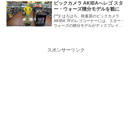
ンハーフ」に近く、乗り物の既存...
ビックカメラ AKIBAへレゴ スタ
レゴSHOP
ー・ウォーズ積分モデルを観に
(^^)/ はろはろ。秋葉原のビックカメラ
AKIBA 7Fのレゴコーナーには、スター・
ウォーズの積分モデルがディスプレイさ
れています。C-3POとヨーダの2体。C-
3POはエプロン姿。 ヨーダは目がクリク
リしたアニメ調の積分モデルではなく...
スポンサーリンク