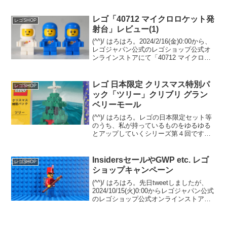
ライデー」が開催予定です。同時に
「40729 シャクルトンの救命艇」のプレ
ゼントもスタート予定。 「10...
レゴ「40712 マイクロロケット発
レゴSHOP
射台」レビュー(1)
(^^)/ はろはろ。2024/2/16(金)0:00から、
レゴジャパン公式のレゴショップ公式オ
ンラインストアにて「40712 マイクロロ
ケット発射台」のプレゼントがスタート
しました。 （オファーページ）2/25迄の
予定ですが、事前人気が超...
レゴ 日本限定 クリスマス特別パ
レゴSHOP
ック「ツリー」クリブリ グラン
ベリーモール
(^^)/ はろはろ。レゴの日本限定セット等
のうち、私が持っているものをゆるゆる
とアップしていくシリーズ第４回です。
クリスマス系で最もマイナーだと思うシ
リーズの３セット中、２つめをご紹介で
す。クリスマス特別パック「ツリー」レ
InsidersセールやGWP etc. レゴ
レゴSHOP
ゴ クリックブリ...
ショップキャンペーン
(^^)/ はろはろ。先日tweetしましたが、
2024/10/15(火)0:00からレゴジャパン公式
のレゴショップ公式オンラインストアに
て、いくつかキャンペーンが始まってい
ます。１．オファーページGWP「40696
パン屋さん」は￥28,...