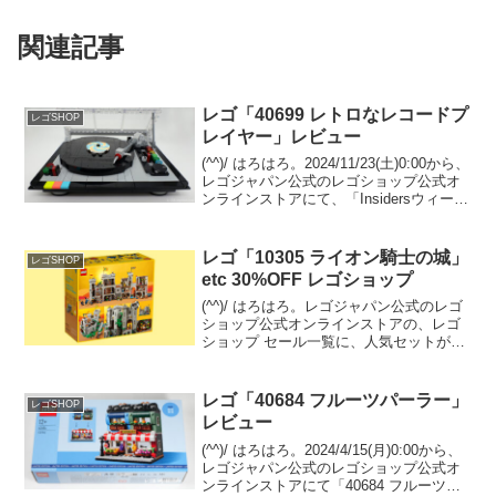
関連記事
レゴ「40699 レトロなレコードプ
レゴSHOP
レイヤー」レビュー
(^^)/ はろはろ。2024/11/23(土)0:00から、
レゴジャパン公式のレゴショップ公式オ
ンラインストアにて、「Insidersウィーク
エンド」が開催されています。セール、
GWPプレゼント、新リワード等が登場す
る年１回の特別感溢れる...
レゴ「10305 ライオン騎士の城」
レゴSHOP
etc 30%OFF レゴショップ
(^^)/ はろはろ。レゴジャパン公式のレゴ
ショップ公式オンラインストアの、レゴ
ショップ セール一覧に、人気セットが
続々登録されています。待っていた方も
多いのでは？？の「10305 ライオン騎士
の城」がセール。 置き場所があれば２箱
レゴ「40684 フルーツパーラー」
レゴSHOP
めも欲し...
レビュー
(^^)/ はろはろ。2024/4/15(月)0:00から、
レゴジャパン公式のレゴショップ公式オ
ンラインストアにて「40684 フルーツパ