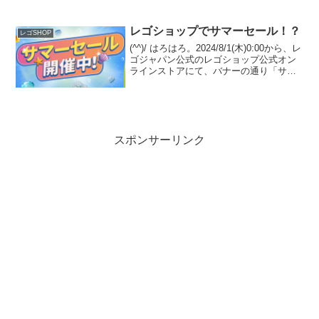
ーラー」のプレゼントがスタートしまし
た。 （プロモーションページ）￥28,000-
(税込)以上購入 且...
レゴショップでサマーセール！？
レゴSHOP
(^^)/ はろはろ。2024/8/1(木)0:00から、レ
ゴジャパン公式のレゴショップ公式オン
ラインストアにて、バナーの通り「サマ
ーセール」がスタート！但し、今のとこ
ろリンク先ページでセール価格になる予
定は無いようです。(ナゾ)オファーペ...
スポンサーリンク